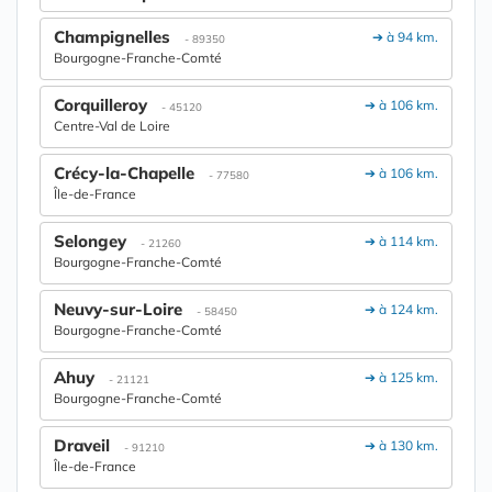
Champignelles
➔ à 94 km.
- 89350
Bourgogne-Franche-Comté
Corquilleroy
➔ à 106 km.
- 45120
Centre-Val de Loire
Crécy-la-Chapelle
➔ à 106 km.
- 77580
Île-de-France
Selongey
➔ à 114 km.
- 21260
Bourgogne-Franche-Comté
Neuvy-sur-Loire
➔ à 124 km.
- 58450
Bourgogne-Franche-Comté
Ahuy
➔ à 125 km.
- 21121
Bourgogne-Franche-Comté
Draveil
➔ à 130 km.
- 91210
Île-de-France