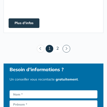
Plus d'infos
(courant)
1
2
Besoin d'informations ?
Un conseiller vous recontacte
gratuitement
.
Nom *
Prénom *