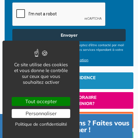
Envoyer
En cliquant sur le bouton ENVOYER vous acceptez d’être contacté par mail
ou téléphone par les opérateurs de résidences services répondant à votre
demande
Conditions d'utilisation
Ce site utilise des cookies
et vous donne le contrôle
sur ceux que vous
INVESTIR EN RESIDENCE
souhaitez activer
SENIOR
UN SEJOUR TEMPORAIIRE
Tout accepter
EN RESIDENCE SENIOR?
Personnaliser
TROUVER UNE PLACE
Besoin d'informations ? Faites vous
EN RESIDENCE SENIOR
Politique de confidentialité
accompagner !
Céder un lot acquis en Résidence Senior (investissement