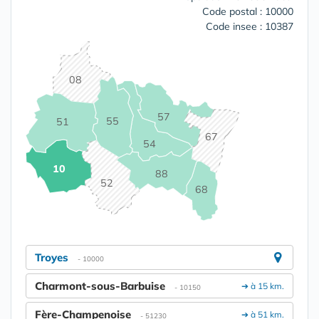
Code postal : 10000
Code insee : 10387
08
57
55
51
67
54
10
88
52
68
Troyes
- 10000
Charmont-sous-Barbuise
➔ à 15 km.
- 10150
Fère-Champenoise
➔ à 51 km.
- 51230