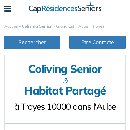
Panneau de gestion des cookies
Accueil
»
Coliving Senior
»
Grand Est
»
Aube
»
Troyes
Rechercher
Etre Contacté
Coliving Senior
&
Habitat Partagé
à Troyes 10000 dans l'Aube