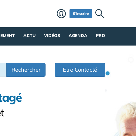
S'inscrire
PEMENT
ACTU
VIDÉOS
AGENDA
PRO
Rechercher
Etre Contacté
tagé
t