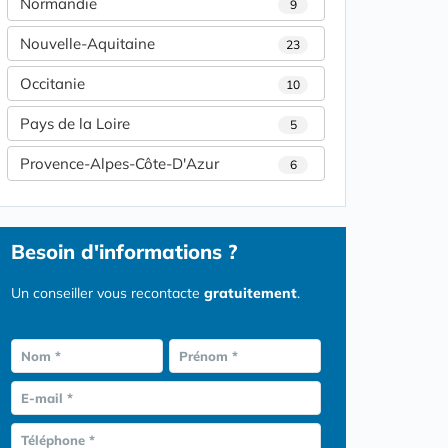
Normandie
9
Nouvelle-Aquitaine
23
Occitanie
10
Pays de la Loire
5
Provence-Alpes-Côte-D'Azur
6
Besoin d'informations ?
Un conseiller vous recontacte
gratuitement
.
Nom *
Prénom *
E-mail *
Téléphone *