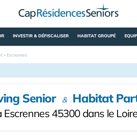
OR
INVESTIR & DÉFISCALISER
HABITAT GROUPÉ
EQUI
et
»
Escrennes
ving Senior
Habitat Par
&
à Escrennes 45300 dans le Loire