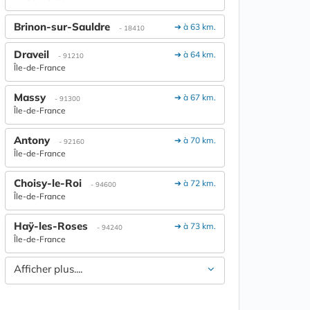
Brinon-sur-Sauldre
➔ à 63 km.
- 18410
Draveil
➔ à 64 km.
- 91210
Île-de-France
Massy
➔ à 67 km.
- 91300
Île-de-France
Antony
➔ à 70 km.
- 92160
Île-de-France
Choisy-le-Roi
➔ à 72 km.
- 94600
Île-de-France
Haÿ-les-Roses
➔ à 73 km.
- 94240
Île-de-France
Afficher plus....