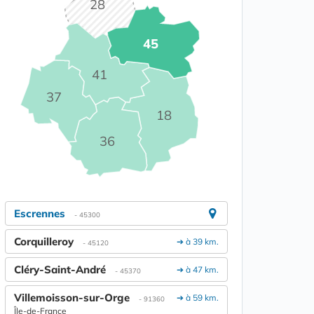
28
45
41
37
18
36
Escrennes
- 45300
Corquilleroy
➔ à 39 km.
- 45120
Cléry-Saint-André
➔ à 47 km.
- 45370
Villemoisson-sur-Orge
➔ à 59 km.
- 91360
Île-de-France