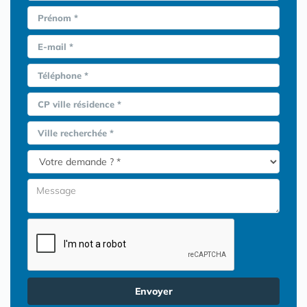
Prénom *
E-mail *
Téléphone *
CP ville résidence *
Ville recherchée *
Envoyer