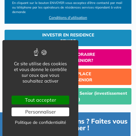
En cliquant sur le bouton ENVOYER vous acceptez d’être contacté par mail
ou téléphone par les opérateurs de résidences services répondant à votre
demande
Conditions d'utilisation
INVESTIR EN RESIDENCE
SENIOR
UN SEJOUR TEMPORAIIRE
EN RESIDENCE SENIOR?
Ce site utilise des cookies
et vous donne le contrôle
TROUVER UNE PLACE
sur ceux que vous
EN RESIDENCE SENIOR
souhaitez activer
Céder un lot acquis en Résidence Senior (investissement
Lmp/Lmnp)
Tout accepter
Personnaliser
Besoin d'informations ? Faites vous
Politique de confidentialité
accompagner !