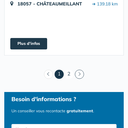
18057 - CHÂTEAUMEILLANT
➔ 139.18 km
Plus d'infos
(courant)
1
2
Besoin d'informations ?
Un conseiller vous recontacte
gratuitement
.