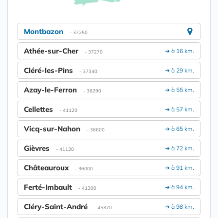
Montbazon
- 37250
Athée-sur-Cher
➔ à 16 km.
- 37270
Cléré-les-Pins
➔ à 29 km.
- 37340
Azay-le-Ferron
➔ à 55 km.
- 36290
Cellettes
➔ à 57 km.
- 41120
Vicq-sur-Nahon
➔ à 65 km.
- 36600
Gièvres
➔ à 72 km.
- 41130
Châteauroux
➔ à 91 km.
- 36000
Ferté-Imbault
➔ à 94 km.
- 41300
Cléry-Saint-André
➔ à 98 km.
- 45370