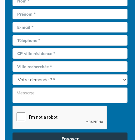
Nom *
Prénom *
E-mail *
Téléphone *
CP ville résidence *
Ville recherchée *
Envoyer