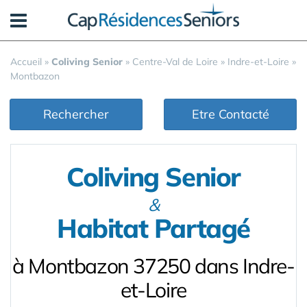
Panneau de gestion des cookies
Accueil
»
Coliving Senior
»
Centre-Val de Loire
»
Indre-et-Loire
»
Montbazon
Rechercher
Etre Contacté
Coliving Senior
&
Habitat Partagé
à Montbazon 37250 dans Indre-
et-Loire