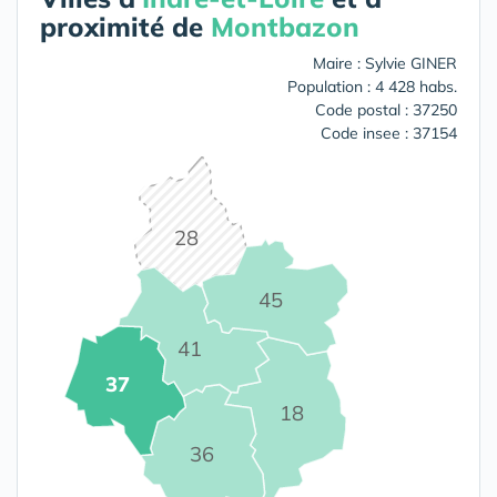
proximité de
Montbazon
Maire : Sylvie GINER
Population : 4 428 habs.
Code postal : 37250
Code insee : 37154
28
45
41
37
18
36