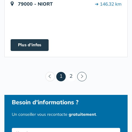
79000 - NIORT
➔ 146.32 km
Plus d'infos
(courant)
1
2
Besoin d'informations ?
Un conseiller vous recontacte
gratuitement
.