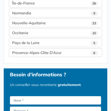
Île-de-France
26
Normandie
9
Nouvelle-Aquitaine
23
Occitanie
10
Pays de la Loire
5
Provence-Alpes-Côte-D'Azur
6
Besoin d'informations ?
Un conseiller vous recontacte
gratuitement
.
Nom *
Prénom *