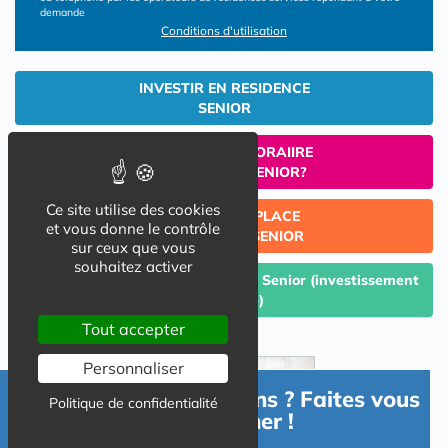
demande
Conditions d'utilisation
INVESTIR EN RESIDENCE
SENIOR
UN SEJOUR TEMPORAIIRE
EN RESIDENCE SENIOR?
Ce site utilise des cookies
TROUVER UNE PLACE
et vous donne le contrôle
EN RESIDENCE SENIOR
sur ceux que vous
souhaitez activer
Céder un lot acquis en Résidence Senior (investissement
Lmp/Lmnp)
Tout accepter
Personnaliser
Besoin d'informations ? Faites vous
Politique de confidentialité
accompagner !