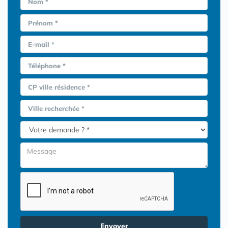
Nom *
Prénom *
E-mail *
Téléphone *
CP ville résidence *
Ville recherchée *
Envoyer