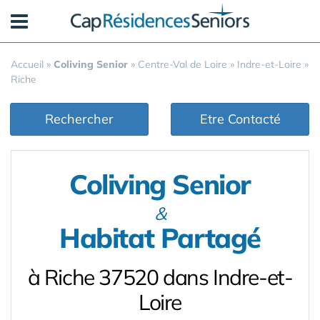
Panneau de gestion des cookies
Accueil
»
Coliving Senior
»
Centre-Val de Loire
»
Indre-et-Loire
»
Riche
Rechercher
Etre Contacté
Coliving Senior
&
Habitat Partagé
à Riche 37520 dans Indre-et-
Loire