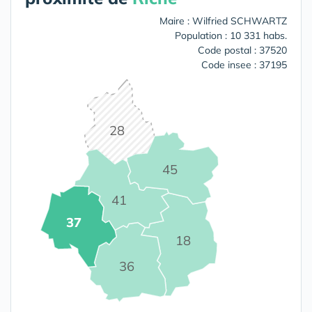
Maire : Wilfried SCHWARTZ
Population : 10 331 habs.
Code postal : 37520
Code insee : 37195
28
45
41
37
18
36