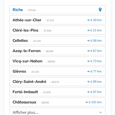
Riche
- 37520
Athée-sur-Cher
➔ à 20 km.
- 37270
Cléré-les-Pins
➔ à 21 km.
- 37340
Cellettes
➔ à 56 km.
- 41120
Azay-le-Ferron
➔ à 67 km.
- 36290
Vicq-sur-Nahon
➔ à 73 km.
- 36600
Gièvres
➔ à 77 km.
- 41130
Cléry-Saint-André
➔ à 95 km.
- 45370
Ferté-Imbault
➔ à 97 km.
- 41300
Châteauroux
➔ à 101 km.
- 36000
Afficher plus....