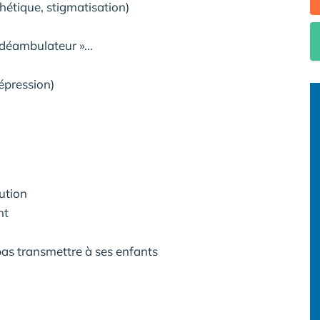
hétique, stigmatisation)
 déambulateur »...
dépression)
lution
nt
 pas transmettre à ses enfants