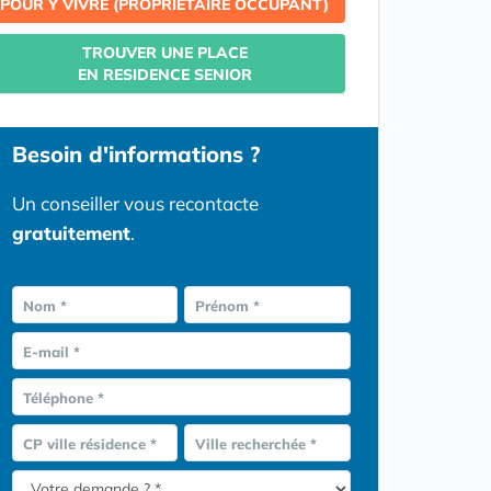
POUR Y VIVRE (PROPRIETAIRE OCCUPANT)
TROUVER UNE PLACE
EN RESIDENCE SENIOR
Besoin d'informations ?
Un conseiller vous recontacte
gratuitement
.
Nom *
Prénom *
E-mail *
Téléphone *
CP ville résidence *
Ville recherchée *