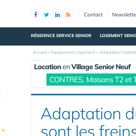
Panneau de gestion des cookies
Contact
Newslette
RÉSIDENCE SERVICE SENIOR
LOGEMENT SENI
Accueil
»
Equipement Logement
»
Adaptation Habita
Location
en
Village Senior Neuf
CONTRES, Maisons T2 et 
Adaptation du
sont les frei