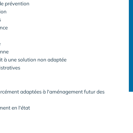
de prévention
ion
s
ance
e
onne
it à une solution non adaptée
stratives
forcément adaptées à l'aménagement futur des
ment en l'état