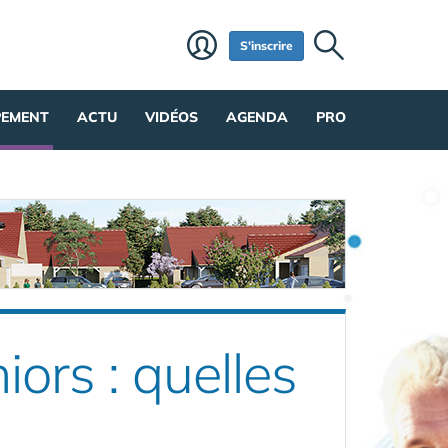
S'inscrire
PEMENT
ACTU
VIDÉOS
AGENDA
PRO
ors : quelles