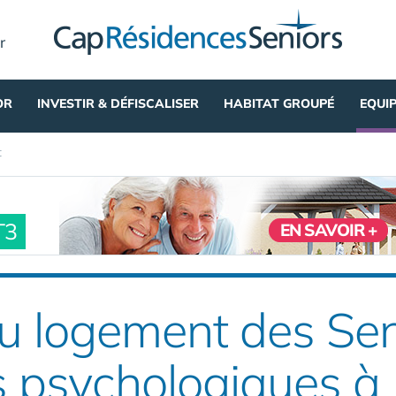
r
OR
INVESTIR & DÉFISCALISER
HABITAT GROUPÉ
EQUI
t
T3
EN SAVOIR +
 logement des Seni
ns psychologiques à