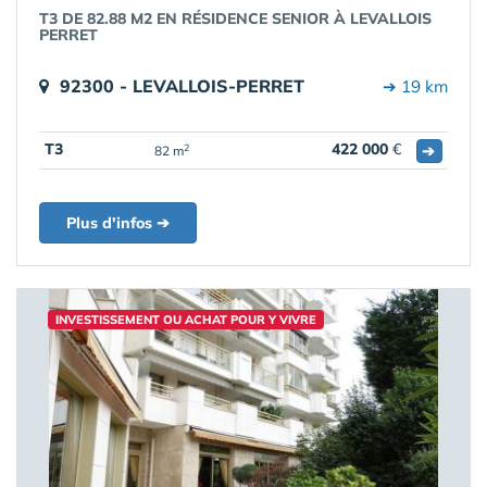
T3 DE 82.88 M2 EN RÉSIDENCE SENIOR À LEVALLOIS
PERRET
92300 - LEVALLOIS-PERRET
➔ 19 km
T3
422 000
€
➔
2
82 m
Plus d'infos ➔
INVESTISSEMENT OU ACHAT POUR Y VIVRE