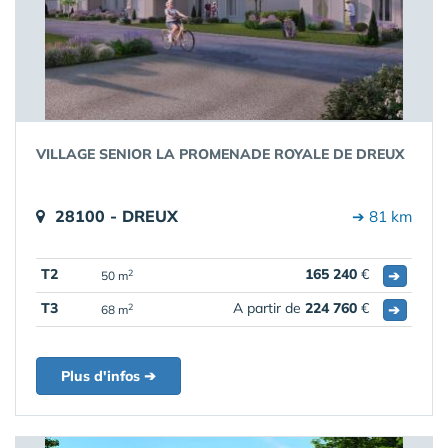
VILLAGE SENIOR LA PROMENADE ROYALE DE DREUX
28100 - DREUX
➔ 81 km
T2
165 240
€
➔
2
50 m
T3
A partir de
224 760
€
➔
2
68 m
Plus d'infos ➔