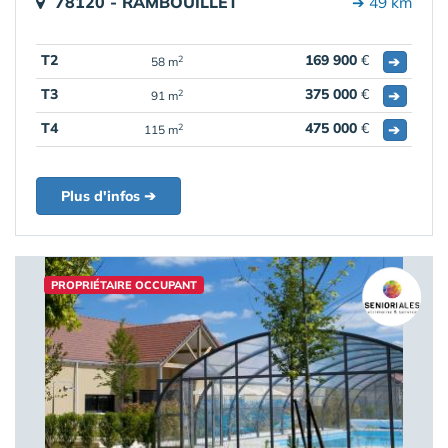
78120 - RAMBOUILLET
➔ 49 km
T2
169 900
€
➔
2
58 m
T3
375 000
€
➔
2
91 m
T4
475 000
€
➔
2
115 m
Plus d'infos ➔
PROPRIÉTAIRE OCCUPANT