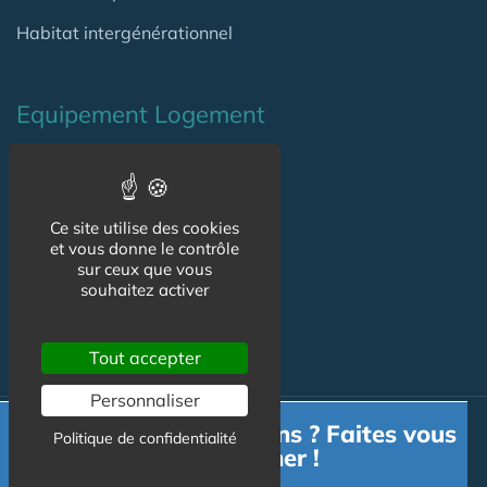
Habitat intergénérationnel
Equipement Logement
Adaptation Habitat
Aides
Ce site utilise des cookies
et vous donne le contrôle
Produits
sur ceux que vous
souhaitez activer
Services
Tout accepter
Personnaliser
Besoin d'informations ? Faites vous
Actualité
Politique de confidentialité
accompagner !