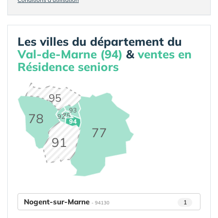
Les villes du département du
Val-de-Marne (94)
&
ventes en
Résidence seniors
95
93
78
75
92
94
77
91
Nogent-sur-Marne
1
- 94130