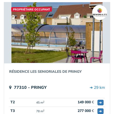
PROPRIÉTAIRE OCCUPANT
RÉSIDENCE LES SENIORIALES DE PRINGY
77310 - PRINGY
➔ 29 km
T2
149 000
€
➔
2
45 m
T3
277 000
€
➔
2
78 m