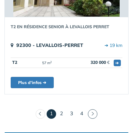
T2 EN RÉSIDENCE SENIOR À LEVALLOIS PERRET
92300 - LEVALLOIS-PERRET
➔ 19 km
T2
320 000
€
➔
2
57 m
Plus d'infos ➔
(courant)
1
2
3
4