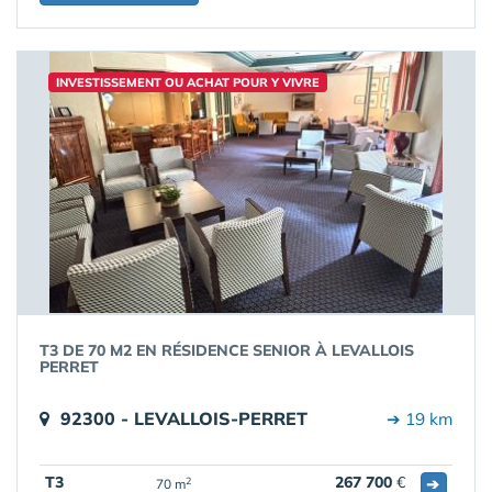
INVESTISSEMENT OU ACHAT POUR Y VIVRE
T3 DE 70 M2 EN RÉSIDENCE SENIOR À LEVALLOIS
PERRET
92300 - LEVALLOIS-PERRET
➔ 19 km
T3
267 700
€
➔
2
70 m