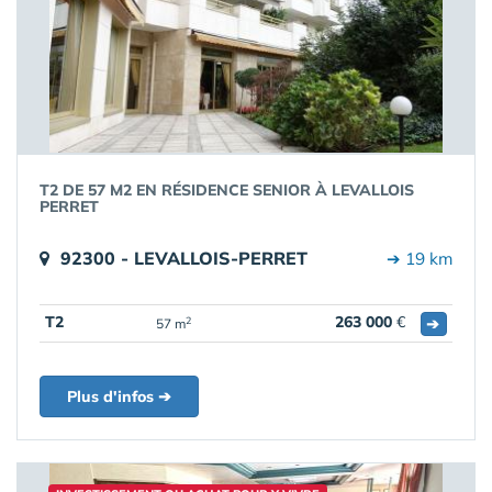
T2 DE 57 M2 EN RÉSIDENCE SENIOR À LEVALLOIS
PERRET
92300 - LEVALLOIS-PERRET
➔ 19 km
T2
263 000
€
➔
2
57 m
Plus d'infos ➔