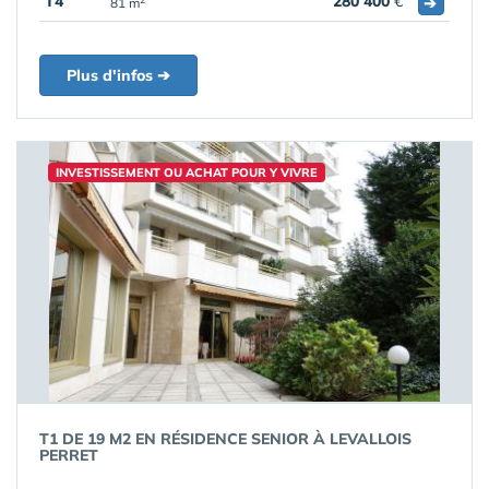
T4
280 400
€
➔
81 m
Plus d'infos ➔
INVESTISSEMENT OU ACHAT POUR Y VIVRE
T1 DE 19 M2 EN RÉSIDENCE SENIOR À LEVALLOIS
PERRET