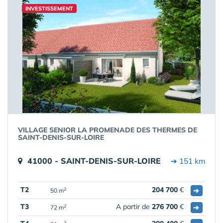
INVESTISSEMENT
VILLAGE SENIOR LA PROMENADE DES THERMES DE
SAINT-DENIS-SUR-LOIRE
41000 - SAINT-DENIS-SUR-LOIRE
➔ 151 km
T2
204 700
€
➔
2
50 m
T3
A partir de
276 700
€
➔
2
72 m
2