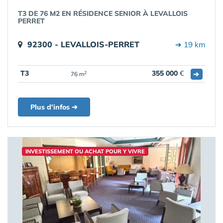
T3 DE 76 M2 EN RÉSIDENCE SENIOR À LEVALLOIS
PERRET
92300 - LEVALLOIS-PERRET
➔ 19 km
T3
355 000
€
➔
2
76 m
Plus d'infos ➔
INVESTISSEMENT OU ACHAT POUR Y VIVRE