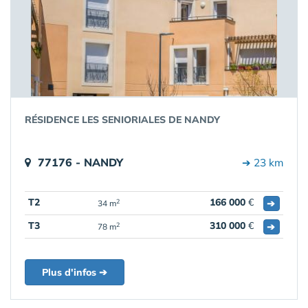
RÉSIDENCE LES SENIORIALES DE NANDY
77176 - NANDY
➔ 23 km
T2
166 000
€
➔
2
34 m
T3
310 000
€
➔
2
78 m
Plus d'infos ➔