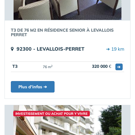
T3 DE 76 M2 EN RÉSIDENCE SENIOR À LEVALLOIS
PERRET
92300 - LEVALLOIS-PERRET
➔ 19 km
T3
320 000
€
➔
2
76 m
Plus d'infos ➔
INVESTISSEMENT OU ACHAT POUR Y VIVRE