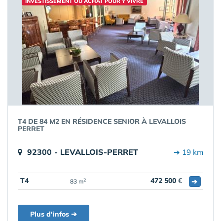
INVESTISSEMENT OU ACHAT POUR Y VIVRE
T4 DE 84 M2 EN RÉSIDENCE SENIOR À LEVALLOIS
PERRET
92300 - LEVALLOIS-PERRET
➔ 19 km
T4
472 500
€
➔
2
83 m
Plus d'infos ➔