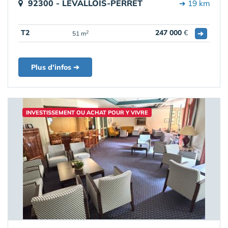
92300 - LEVALLOIS-PERRET
➔ 19 km
T2
247 000
€
➔
2
51 m
Plus d'infos ➔
INVESTISSEMENT OU ACHAT POUR Y VIVRE