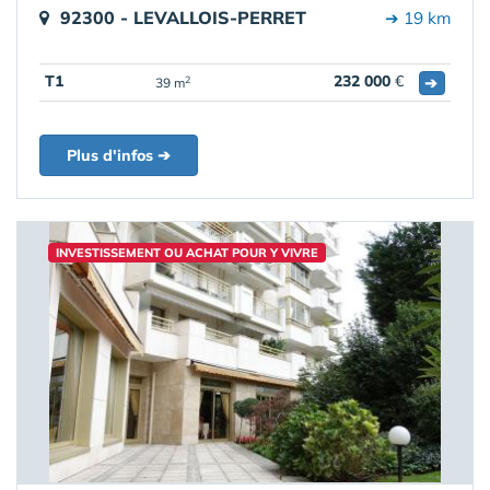
92300 - LEVALLOIS-PERRET
➔ 19 km
T1
232 000
€
➔
2
39 m
Plus d'infos ➔
INVESTISSEMENT OU ACHAT POUR Y VIVRE