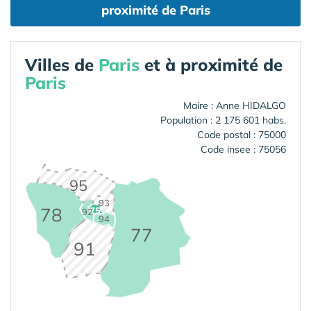
proximité de Paris
Villes de
Paris
et à proximité de
Paris
Maire : Anne HIDALGO
Population : 2 175 601 habs.
Code postal : 75000
Code insee : 75056
95
93
78
75
92
94
77
91