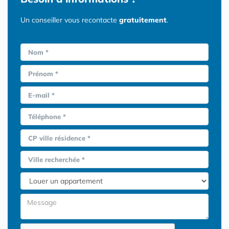
Un conseiller vous recontacte
gratuitement
.
Nom *
Prénom *
E-mail *
Téléphone *
CP ville résidence *
Ville recherchée *