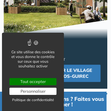
DES VILLAS
pour une retraite paisible !
Ce site utilise des cookies
INVESTIR EN LMNP
et vous donne le contrôle
PROPRIETAIRE OCCUPANT
sur ceux que vous
souhaitez activer
SE RENSEIGNER SUR LE VILLAGE
SENIORS DE PERROS-GUIREC
Tout accepter
Personnaliser
Besoin d'informations ? Faites vous
Politique de confidentialité
Devenir Propriétaire Occupant
accompagner !
en Résidence Senior