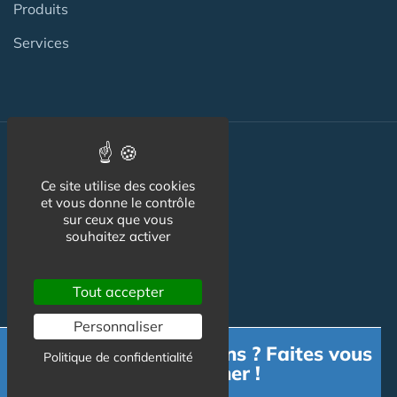
Produits
Services
Actualité
Ce site utilise des cookies
et vous donne le contrôle
ACTU
sur ceux que vous
souhaitez activer
VIDÉOS
AGENDA
Tout accepter
Flux RSS
Personnaliser
Newsletter
Besoin d'informations ? Faites vous
Politique de confidentialité
accompagner !