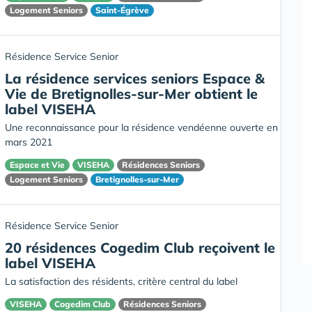
Logement Seniors
Saint-Égrève
Résidence Service Senior
La résidence services seniors Espace &
Vie de Bretignolles-sur-Mer obtient le
label VISEHA
Une reconnaissance pour la résidence vendéenne ouverte en
mars 2021
Espace et Vie
VISEHA
Résidences Seniors
Logement Seniors
Bretignolles-sur-Mer
Résidence Service Senior
20 résidences Cogedim Club reçoivent le
label VISEHA
La satisfaction des résidents, critère central du label
VISEHA
Cogedim Club
Résidences Seniors