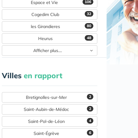
106
Espace et Vie
32
Cogedim Club
80
les Girandieres
48
Heurus
Afficher plus....
Villes
en rapport
2
Bretignolles-sur-Mer
2
Saint-Aubin-de-Médoc
4
Saint-Pol-de-Léon
6
Saint-Égrève