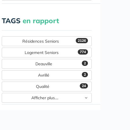
TAGS
en rapport
2126
Résidences Seniors
774
Logement Seniors
2
Deauville
2
Avrillé
24
Qualité
Afficher plus....