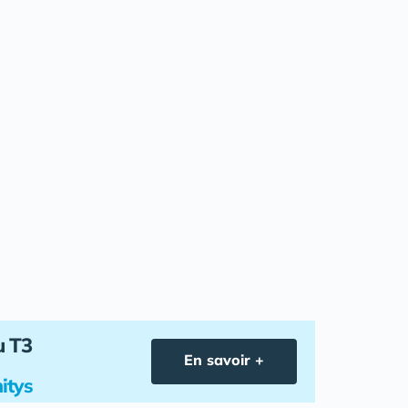
u T3
En savoir +
itys