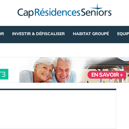
OR
INVESTIR & DÉFISCALISER
HABITAT GROUPÉ
EQUI
T3
EN SAVOIR +