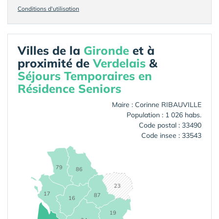
Conditions d'utilisation
Villes de la
Gironde
et à
proximité de
Verdelais
&
Séjours Temporaires en
Résidence Seniors
Maire : Corinne RIBAUVILLE
Population : 1 026 habs.
Code postal : 33490
Code insee : 33543
79
86
23
17
87
16
19