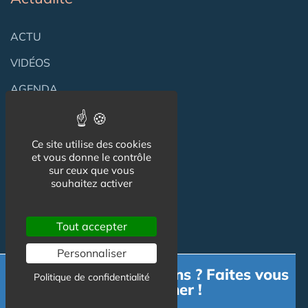
ACTU
VIDÉOS
AGENDA
Flux RSS
Newsletter
Ce site utilise des cookies
et vous donne le contrôle
sur ceux que vous
souhaitez activer
Reseaux Sociaux
Tout accepter
Personnaliser
Besoin d'informations ? Faites vous
Politique de confidentialité
accompagner !