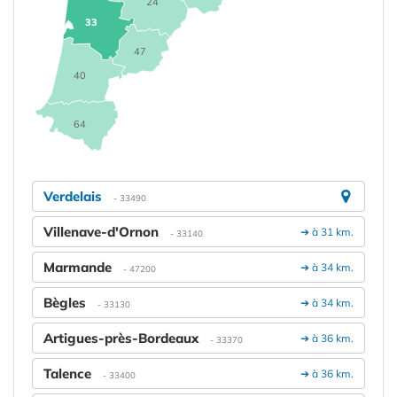
24
33
47
40
64
Verdelais
- 33490
Villenave-d'Ornon
➔ à 31 km.
- 33140
Marmande
➔ à 34 km.
- 47200
Bègles
➔ à 34 km.
- 33130
Artigues-près-Bordeaux
➔ à 36 km.
- 33370
Talence
➔ à 36 km.
- 33400