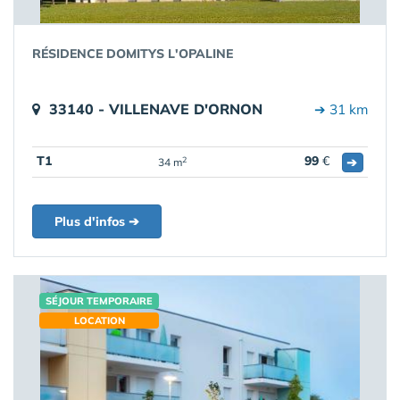
RÉSIDENCE DOMITYS L'OPALINE
33140 - VILLENAVE D'ORNON
➔ 31 km
T1
99
€
➔
2
34 m
Plus d'infos ➔
SÉJOUR TEMPORAIRE
LOCATION