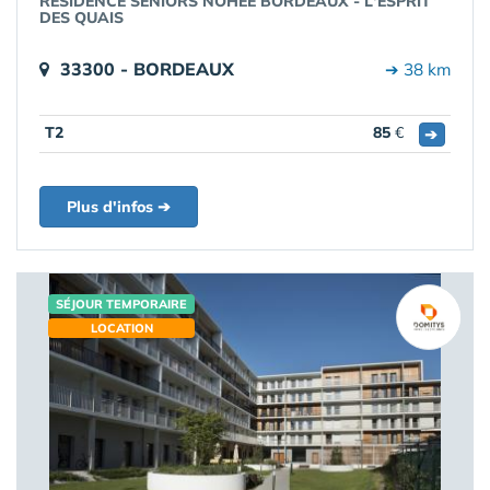
RÉSIDENCE SENIORS NOHÉE BORDEAUX - L'ESPRIT
DES QUAIS
33300 - BORDEAUX
➔ 38 km
T2
85
€
➔
Plus d'infos ➔
SÉJOUR TEMPORAIRE
LOCATION