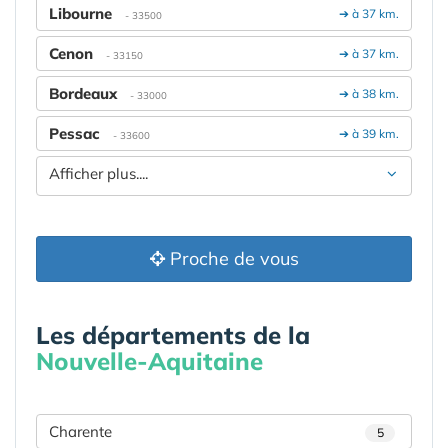
Libourne
➔ à 37 km.
- 33500
Cenon
➔ à 37 km.
- 33150
Bordeaux
➔ à 38 km.
- 33000
Pessac
➔ à 39 km.
- 33600
Afficher plus....
Proche de vous
Les départements de la
Nouvelle-Aquitaine
Charente
5