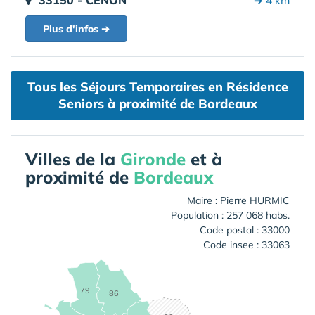
33150 - CENON
➔ 4 km
Plus d'infos ➔
Tous les Séjours Temporaires en Résidence
Seniors à proximité de Bordeaux
Villes de la
Gironde
et à
proximité de
Bordeaux
Maire : Pierre HURMIC
Population : 257 068 habs.
Code postal : 33000
Code insee : 33063
79
86