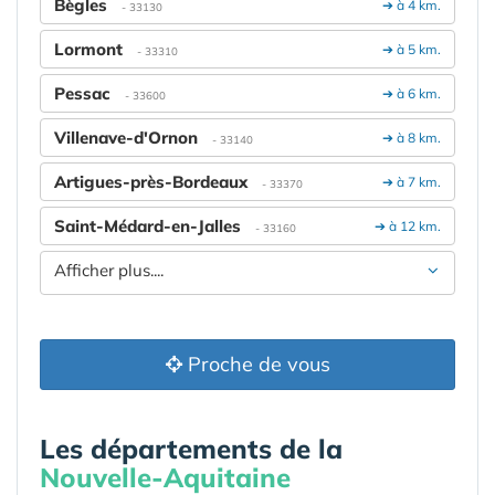
Bègles
➔ à 4 km.
- 33130
Lormont
➔ à 5 km.
- 33310
Pessac
➔ à 6 km.
- 33600
Villenave-d'Ornon
➔ à 8 km.
- 33140
Artigues-près-Bordeaux
➔ à 7 km.
- 33370
Saint-Médard-en-Jalles
➔ à 12 km.
- 33160
Afficher plus....
Proche de vous
Les départements de la
Nouvelle-Aquitaine