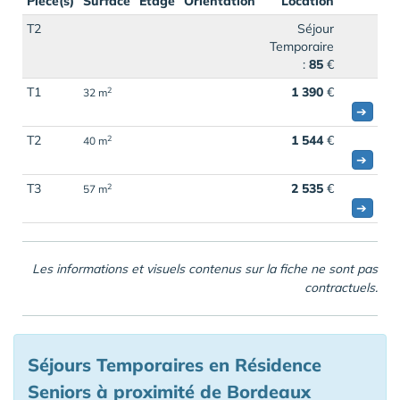
Pièce(s)
Surface
Étage
Orientation
Location
T2
Séjour
Temporaire
:
85
€
T1
1 390
€
2
32 m
➔
T2
1 544
€
2
40 m
➔
T3
2 535
€
2
57 m
➔
Les informations et visuels contenus sur la fiche ne sont pas
contractuels.
Séjours Temporaires en Résidence
Seniors à proximité de Bordeaux