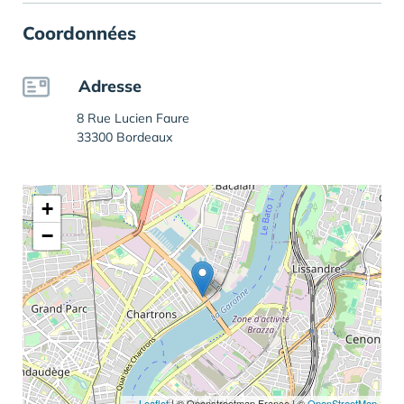
Coordonnées
Adresse
8 Rue Lucien Faure
33300 Bordeaux
+
−
Leaflet
|
© Openstreetmap France | ©
OpenStreetMap