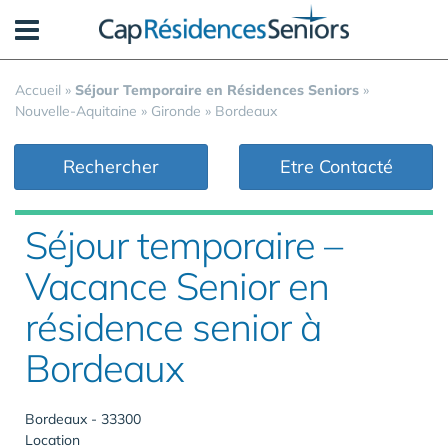
Panneau de gestion des cookies
Accueil
»
Séjour Temporaire en Résidences Seniors
»
Nouvelle-Aquitaine
»
Gironde
»
Bordeaux
Rechercher
Etre Contacté
Séjour temporaire –
Vacance Senior en
résidence senior à
Bordeaux
Bordeaux - 33300
Location