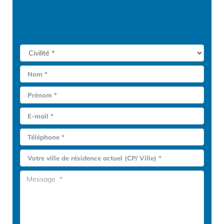
Nom *
Prénom *
E-mail *
Téléphone *
Votre ville de résidence actuel (CP/ Ville) *