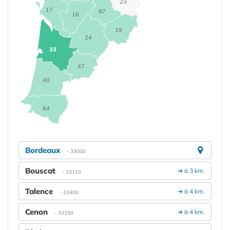
23
17
87
16
19
24
33
47
40
64
Bordeaux
- 33000
Bouscat
➔ à 3 km.
- 33110
Talence
➔ à 4 km.
- 33400
Cenon
➔ à 4 km.
- 33150