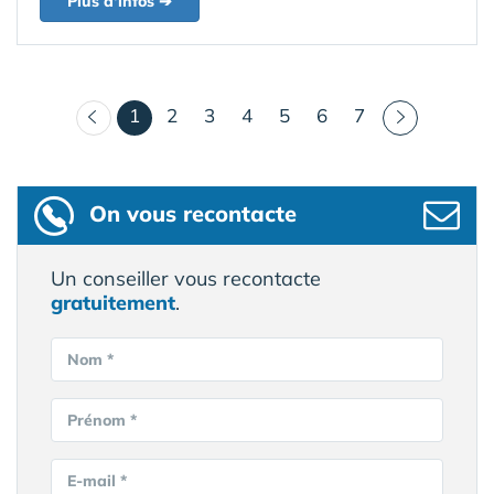
Plus d'infos ➔
(courant)
1
2
3
4
5
6
7
On vous recontacte
Un conseiller vous recontacte
gratuitement
.
Nom *
Prénom *
E-mail *