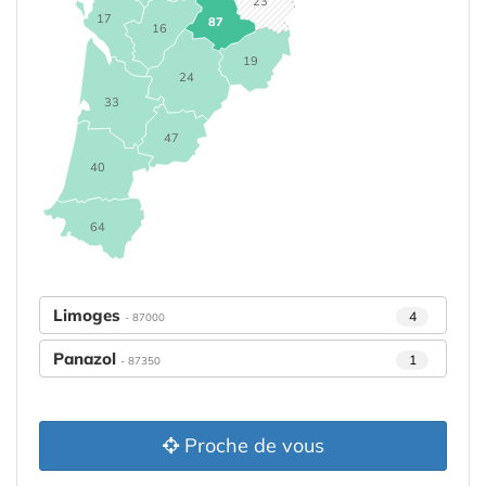
23
17
87
16
19
24
33
47
40
64
Limoges
4
- 87000
Panazol
1
- 87350
Proche de vous