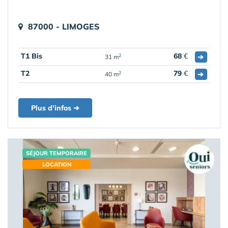
87000 - LIMOGES
T1 Bis
68
€
➔
2
31 m
T2
79
€
➔
2
40 m
Plus d'infos ➔
SÉJOUR TEMPORAIRE
LOCATION