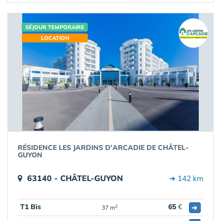
SÉJOUR TEMPORAIRE
LOCATION
RÉSIDENCE LES JARDINS D'ARCADIE DE CHÂTEL-
GUYON
63140 - CHÂTEL-GUYON
➔ 142 km
T1 Bis
65
€
➔
2
37 m