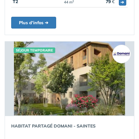
T2
79
€
➔
2
44 m
Plus d'infos ➔
SÉJOUR TEMPORAIRE
HABITAT PARTAGÉ DOMANI - SAINTES