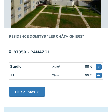
RÉSIDENCE DOMITYS "LES CHÂTAIGNIERS"
87350 - PANAZOL
Studio
99
€
➔
2
25 m
T1
99
€
➔
2
29 m
Plus d'infos ➔