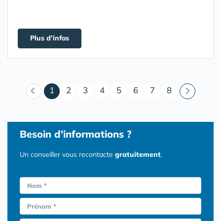
Plus d'infos
(courant)
1
2
3
4
5
6
7
8
Besoin d'informations ?
Un conseiller vous recontacte
gratuitement
.
Nom *
Prénom *