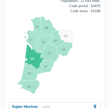
Population : 21 543 habs.
Code postal : 33470
Code insee : 33199
79
86
23
17
87
16
19
24
33
47
40
64
Gujan-Mestras
- 33470