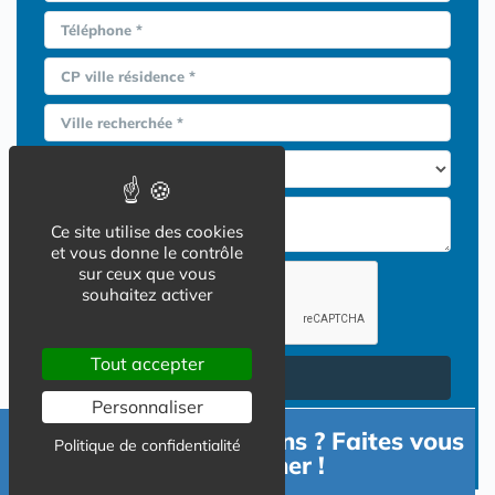
Téléphone *
CP ville résidence *
Ville recherchée *
Ce site utilise des cookies
et vous donne le contrôle
sur ceux que vous
souhaitez activer
Tout accepter
Envoyer
Personnaliser
En cliquant sur le bouton ENVOYER vous acceptez d’être contacté par mail
ou téléphone par les opérateurs de résidences services répondant à votre
Besoin d'informations ? Faites vous
Politique de confidentialité
demande
accompagner !
Conditions d'utilisation