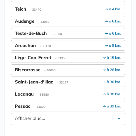
Teich
➔ à 4 km.
- 33470
Audenge
➔ à 6 km.
- 33980
Teste-de-Buch
➔ à 6 km.
- 33260
Arcachon
➔ à 8 km.
- 33120
Lège-Cap-Ferret
➔ à 19 km.
- 33950
Biscarrosse
➔ à 28 km.
- 40600
Saint-Jean-d'Illac
➔ à 30 km.
- 33127
Lacanau
➔ à 38 km.
- 33680
Pessac
➔ à 39 km.
- 33600
Afficher plus....