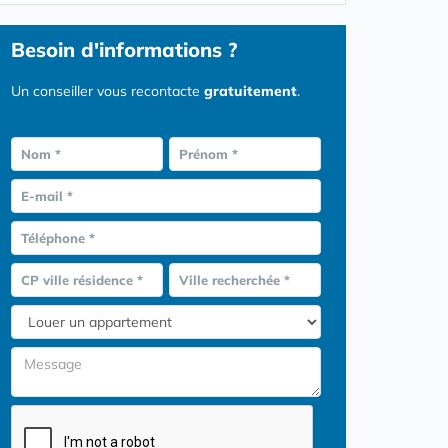
Besoin d'informations ?
Un conseiller vous recontacte
gratuitement
.
Nom *
Prénom *
E-mail *
Téléphone *
CP ville résidence *
Ville recherchée *