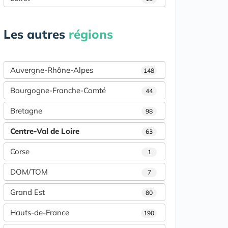
Les autres
régions
Auvergne-Rhône-Alpes
148
Bourgogne-Franche-Comté
44
Bretagne
98
Centre-Val de Loire
63
Corse
1
DOM/TOM
7
Grand Est
80
Hauts-de-France
190