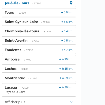
Joué-lès-Tours
- 37300
Tours
➔ à 5 km.
- 37000
Saint-Cyr-sur-Loire
➔ à 6 km.
- 37540
Chambray-lès-Tours
➔ à 4 km.
- 37170
Saint-Avertin
➔ à 5 km.
- 37550
Fondettes
➔ à 7 km.
- 37230
Amboise
➔ à 25 km.
- 37400
Loches
➔ à 35 km.
- 37600
Montrichard
➔ à 39 km.
- 41400
Luceau
➔ à 45 km.
- 72500
Pays de la Loire
Afficher plus....