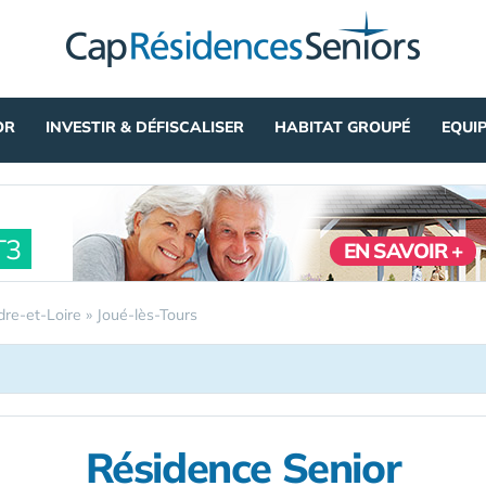
OR
INVESTIR & DÉFISCALISER
HABITAT GROUPÉ
EQUI
T3
EN SAVOIR +
dre-et-Loire
»
Joué-lès-Tours
Résidence Senior