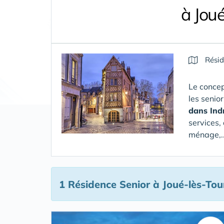
à Jou
Résid
Le concep
les senio
dans Ind
services,
ménage,..
1 Résidence Senior
à Joué-lès-Tou