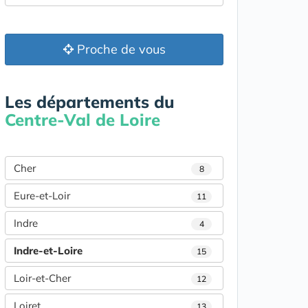
Proche de vous
Les départements du
Centre-Val de Loire
Cher
8
Eure-et-Loir
11
Indre
4
Indre-et-Loire
15
Loir-et-Cher
12
Loiret
13