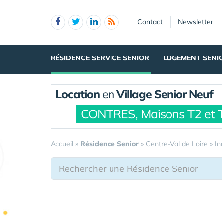
Panneau de gestion des cookies
Contact
Newsletter
RÉSIDENCE SERVICE SENIOR
LOGEMENT SENI
Location
en
Village Senior Neuf
CONTRES, Maisons T2 et 
Accueil
»
Résidence Senior
»
Centre-Val de Loire
»
In