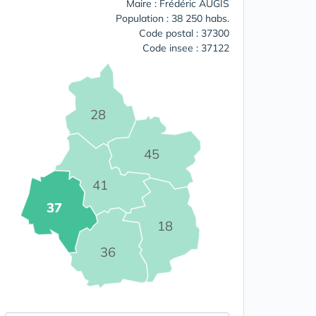
Maire : Frédéric AUGIS
Population : 38 250 habs.
Code postal : 37300
Code insee : 37122
28
45
41
37
18
36