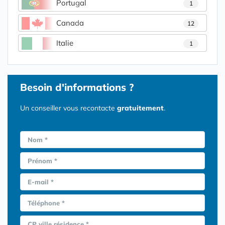
Portugal
1
Canada
12
Italie
1
Besoin d'informations ?
Un conseiller vous recontacte
gratuitement
.
Nom *
Prénom *
E-mail *
Téléphone *
CP ville résidence *