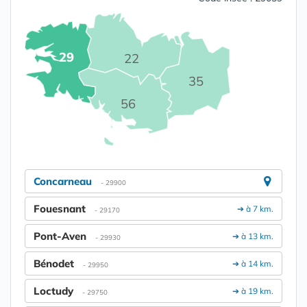
29
22
35
56
Concarneau
- 29900
Fouesnant
➔ à 7 km.
- 29170
Pont-Aven
➔ à 13 km.
- 29930
Bénodet
➔ à 14 km.
- 29950
Loctudy
➔ à 19 km.
- 29750