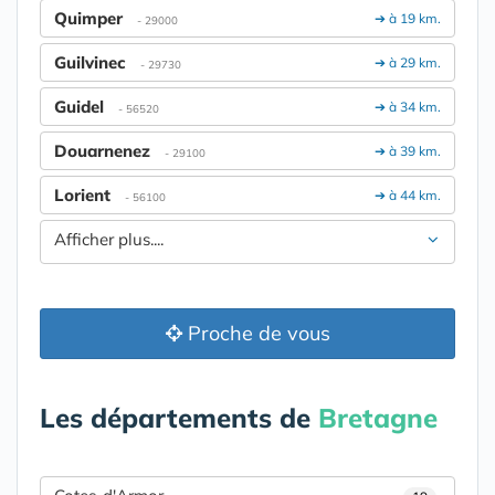
Quimper
➔ à 19 km.
- 29000
Guilvinec
➔ à 29 km.
- 29730
Guidel
➔ à 34 km.
- 56520
Douarnenez
➔ à 39 km.
- 29100
Lorient
➔ à 44 km.
- 56100
Afficher plus....
Proche de vous
Les départements de
Bretagne