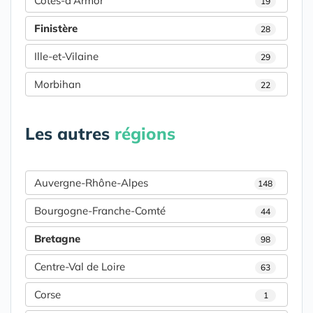
Cotes-d'Armor
19
Finistère
28
Ille-et-Vilaine
29
Morbihan
22
Les autres
régions
Auvergne-Rhône-Alpes
148
Bourgogne-Franche-Comté
44
Bretagne
98
Centre-Val de Loire
63
Corse
1