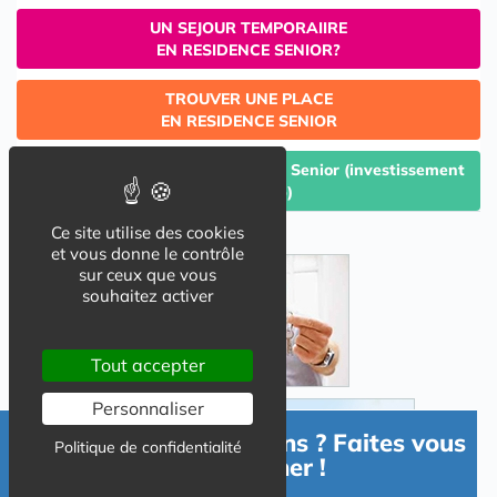
UN SEJOUR TEMPORAIIRE
EN RESIDENCE SENIOR?
TROUVER UNE PLACE
EN RESIDENCE SENIOR
Céder un lot acquis en Résidence Senior (investissement
Lmp/Lmnp)
Ce site utilise des cookies
et vous donne le contrôle
sur ceux que vous
souhaitez activer
Tout accepter
Personnaliser
Besoin d'informations ? Faites vous
Politique de confidentialité
accompagner !