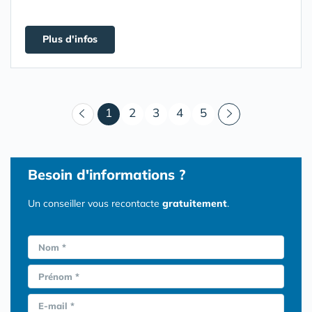
Plus d'infos
(courant)
1
2
3
4
5
Besoin d'informations ?
Un conseiller vous recontacte
gratuitement
.
Nom *
Prénom *
E-mail *