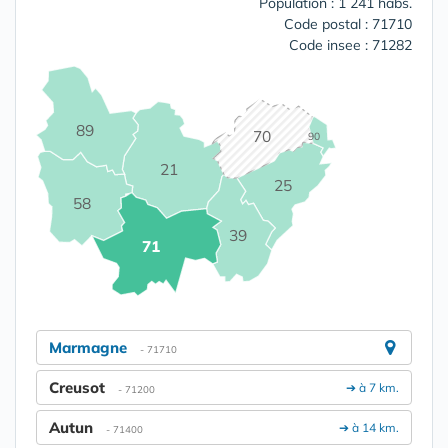
Population : 1 241 habs.
Code postal : 71710
Code insee : 71282
89
70
90
21
25
58
39
71
Marmagne
- 71710
Creusot
➔ à 7 km.
- 71200
Autun
➔ à 14 km.
- 71400