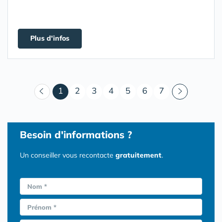
Plus d'infos
(courant)
1
2
3
4
5
6
7
Besoin d'informations ?
Un conseiller vous recontacte
gratuitement
.
Nom *
Prénom *