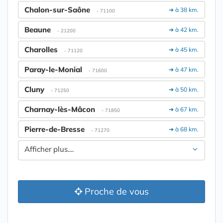
Chalon-sur-Saône
➔ à 38 km.
- 71100
Beaune
➔ à 42 km.
- 21200
Charolles
➔ à 45 km.
- 71120
Paray-le-Monial
➔ à 47 km.
- 71600
Cluny
➔ à 50 km.
- 71250
Charnay-lès-Mâcon
➔ à 67 km.
- 71850
Pierre-de-Bresse
➔ à 68 km.
- 71270
Afficher plus....
Proche de vous