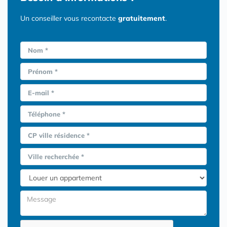
Un conseiller vous recontacte
gratuitement
.
Nom *
Prénom *
E-mail *
Téléphone *
CP ville résidence *
Ville recherchée *