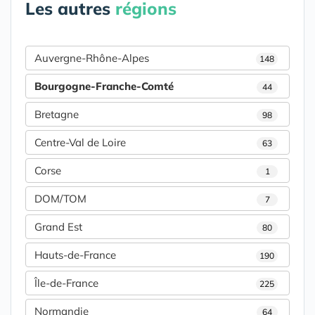
Les autres
régions
Auvergne-Rhône-Alpes
148
Bourgogne-Franche-Comté
44
Bretagne
98
Centre-Val de Loire
63
Corse
1
DOM/TOM
7
Grand Est
80
Hauts-de-France
190
Île-de-France
225
Normandie
64