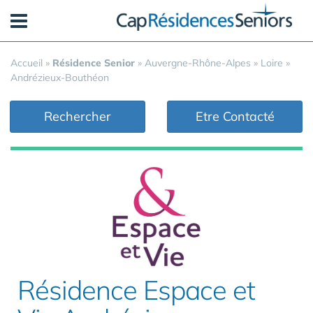
Panneau de gestion des cookies
Accueil
»
Résidence Senior
»
Auvergne-Rhône-Alpes
»
Loire
»
Andrézieux-Bouthéon
Rechercher
Etre Contacté
Résidence Espace et