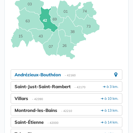
03
74
01
69
42
63
73
38
15
43
26
07
Andrézieux-Bouthéon
- 42160
Saint-Just-Saint-Rambert
➔ à 3 km.
- 42170
Villars
➔ à 10 km.
- 42390
Montrond-les-Bains
➔ à 13 km.
- 42210
Saint-Étienne
➔ à 14 km.
- 42000