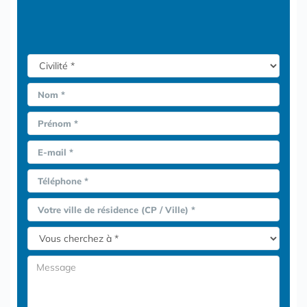
Nom *
Prénom *
E-mail *
Téléphone *
Votre ville de résidence (CP / Ville) *