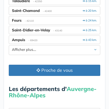
Talaudière
➔ à 15 km.
- 42350
Saint-Chamond
➔ à 20 km.
- 42400
Feurs
➔ à 24 km.
- 42110
Saint-Didier-en-Velay
➔ à 25 km.
- 43140
Ampuis
➔ à 43 km.
- 69420
Afficher plus....
Proche de vous
Les départements d'
Auvergne-
Rhône-Alpes