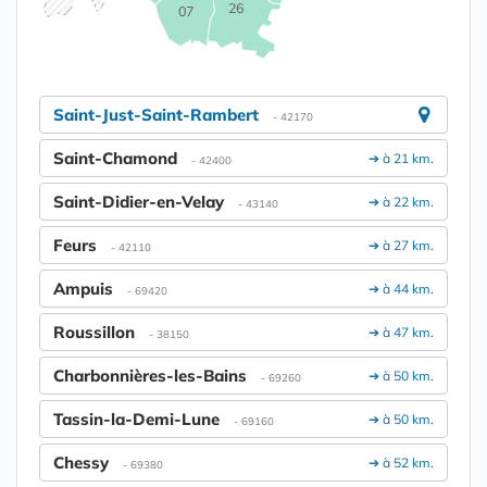
26
07
Saint-Just-Saint-Rambert
- 42170
Saint-Chamond
➔ à 21 km.
- 42400
Saint-Didier-en-Velay
➔ à 22 km.
- 43140
Feurs
➔ à 27 km.
- 42110
Ampuis
➔ à 44 km.
- 69420
Roussillon
➔ à 47 km.
- 38150
Charbonnières-les-Bains
➔ à 50 km.
- 69260
Tassin-la-Demi-Lune
➔ à 50 km.
- 69160
Chessy
➔ à 52 km.
- 69380