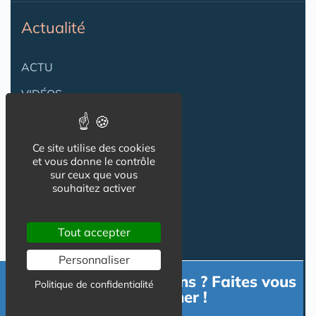
Actualité
ACTU
VIDÉOS
AGENDA
Flux RSS
Ce site utilise des cookies
et vous donne le contrôle
Newsletter
sur ceux que vous
souhaitez activer
Reseaux Sociaux
Tout accepter
Personnaliser
Besoin d'informations ? Faites vous
Politique de confidentialité
accompagner !