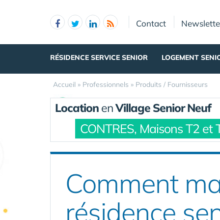
Panneau de gestion des cookies
Contact
Newslette
RÉSIDENCE SERVICE SENIOR
LOGEMENT SENI
Accueil
»
Professionnels
»
Produits / Fournisseurs
Location
en
Village Senior Neuf
CONTRES, Maisons T2 et 
Comment mai
résidence sen