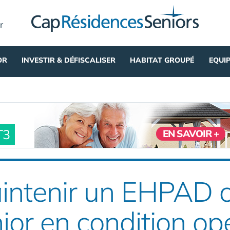
r
OR
INVESTIR & DÉFISCALISER
HABITAT GROUPÉ
EQUI
T3
EN SAVOIR +
ntenir un EHPAD 
ior en condition op