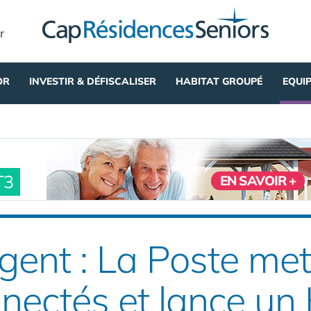
r
OR
INVESTIR & DÉFISCALISER
HABITAT GROUPÉ
EQUI
T3
EN SAVOIR +
igent : La Poste met
nnectés et lance u