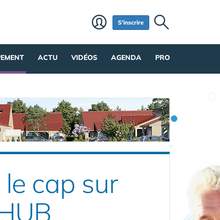
S'inscrire
PEMENT
ACTU
VIDÉOS
AGENDA
PRO
 le cap sur
n HUB