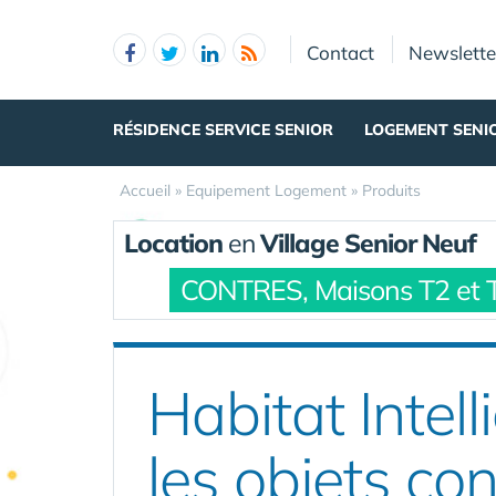
Panneau de gestion des cookies
Contact
Newslette
RÉSIDENCE SERVICE SENIOR
LOGEMENT SENI
Accueil
»
Equipement Logement
»
Produits
Location
en
Village Senior Neuf
CONTRES, Maisons T2 et 
Habitat Intell
les objets co