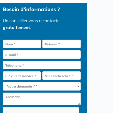
Besoin d'informations ?
Un conseiller vous recontacte
gratuitement
.
Nom *
Prénom *
E-mail *
Téléphone *
CP ville résidence *
Ville recherchée *