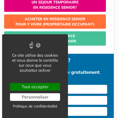
UN SEJOUR TEMPORAIIRE
EN RESIDENCE SENIOR?
ACHETER EN RESIDENCE SENIOR
POUR Y VIVRE (PROPRIETAIRE OCCUPANT)
TROUVER UNE PLACE
EN RESIDENCE SENIOR
Ce site utilise des cookies
Besoin d'informations ?
et vous donne le contrôle
sur ceux que vous
souhaitez activer
Un conseiller vous recontacte
gratuitement
.
Tout accepter
Nom *
Personnaliser
Prénom *
Politique de confidentialité
E-mail *