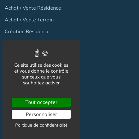
Achat / Vente Résidence
Achat / Vente Terrain
Création Résidence
Produits / Fournisseurs
Réglementation
Ce site utilise des cookies
Actu Marché
et vous donne le contrôle
sur ceux que vous
Emploi
souhaitez activer
Formation
Tout accepter
Habitat Groupé Senior
Personnaliser
Politique de confidentialité
Habitat Partagé