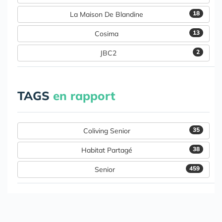
18
La Maison De Blandine
13
Cosima
2
JBC2
TAGS
en rapport
35
Coliving Senior
38
Habitat Partagé
459
Senior