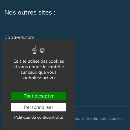
Nos autres sites :
Capgeris.com
Seniorissimmo.com
Emploi-formation-sante.com
Ce site utilise des cookies
et vous donne le contrôle
Aidant.info
sur ceux que vous
souhaitez activer
Creche-et-naissance.com
Co-Living & Co-Working
Tout accepter
Personnaliser
Politique de confidentialité
© Australis 2026 - Tous droits réservés. //
Gestion des cookies