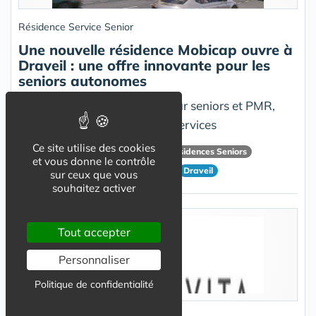
Résidence Service Senior
Une nouvelle résidence Mobicap ouvre à
Draveil : une offre innovante pour les
seniors autonomes
47 appartements adaptés pour seniors et PMR,
entre autonomie, sécurité et services
Ce site utilise des cookies
COGEDIM
Atarea
Mobicap
Résidences Seniors
et vous donne le contrôle
Logement Seniors
Logement Pmr
Draveil
sur ceux que vous
souhaitez activer
Tout accepter
Personnaliser
Politique de confidentialité