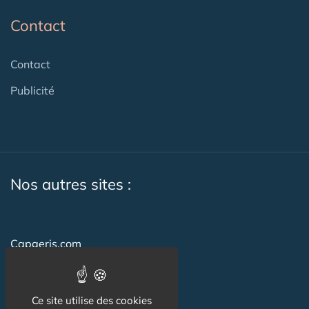
Contact
Contact
Publicité
Nos autres sites :
Capgeris.com
Seniorissimmo.com
Emploi-formation-sante.com
Ce site utilise des cookies