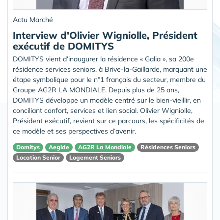
Actu Marché
Interview d'Olivier Wigniolle, Président
exécutif de DOMITYS
DOMITYS vient d’inaugurer la résidence « Galia », sa 200e
résidence services seniors, à Brive-la-Gaillarde, marquant une
étape symbolique pour le n°1 français du secteur, membre du
Groupe AG2R LA MONDIALE. Depuis plus de 25 ans,
DOMITYS développe un modèle centré sur le bien-vieillir, en
conciliant confort, services et lien social. Olivier Wigniolle,
Président exécutif, revient sur ce parcours, les spécificités de
ce modèle et ses perspectives d’avenir.
Domitys
Aegide
AG2R La Mondiale
Résidences Seniors
Location Senior
Logement Seniors