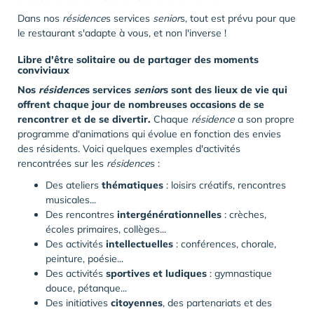
Dans nos
résidence
s services
senior
s, tout est prévu pour que
le restaurant s'adapte à vous, et non l'inverse !
Libre d'être solitaire ou de partager des moments
conviviaux
Nos
résidence
s services
senior
s sont des lieux de vie qui
offrent chaque jour de nombreuses occasions de se
rencontrer et de se divertir.
Chaque
résidence
a son propre
programme d'animations qui évolue en fonction des envies
des résidents. Voici quelques exemples d'activités
rencontrées sur les
résidence
s :
Des ateliers
thématiques
: loisirs créatifs, rencontres
musicales...
Des rencontres
intergénérationnelles
: crèches,
écoles primaires, collèges...
Des activités
intellectuelles
: conférences, chorale,
peinture, poésie...
Des activités
sportives et ludiques
: gymnastique
douce, pétanque...
Des initiatives
citoyennes
, des partenariats et des