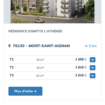
RÉSIDENCE DOMITYS L'ATHÉNÉE
76130 - MONT-SAINT-AIGNAN
➔ 3 km
T1
1 559
€
➔
2
30 m
T2
1 819
€
➔
2
45 m
T3
2 519
€
➔
2
62 m
Plus d'infos ➔