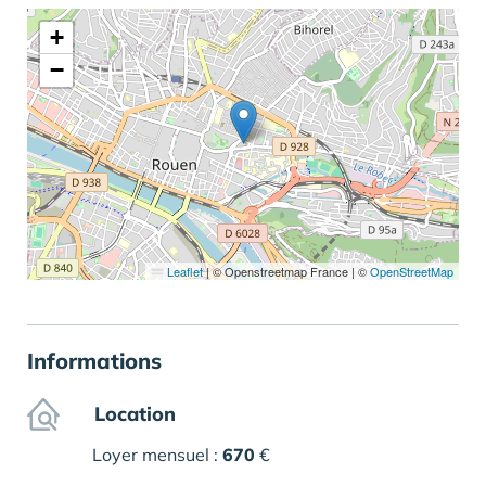
+
−
Leaflet
|
© Openstreetmap France | ©
OpenStreetMap
Informations
Location
Loyer mensuel :
670
€