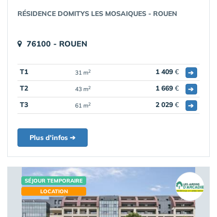
RÉSIDENCE DOMITYS LES MOSAIQUES - ROUEN
76100 - ROUEN
T1
1 409
€
➔
2
31 m
T2
1 669
€
➔
2
43 m
T3
2 029
€
➔
2
61 m
Plus d'infos ➔
SÉJOUR TEMPORAIRE
LOCATION