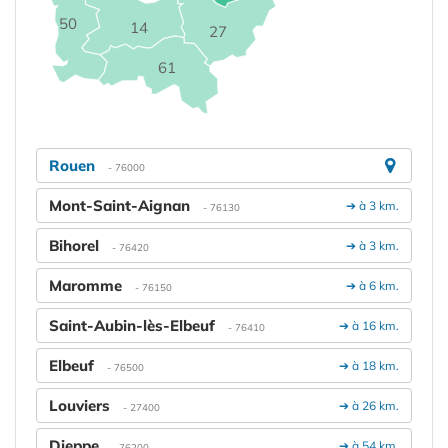
50
14
27
61
Rouen
- 76000
Mont-Saint-Aignan
➔ à 3 km.
- 76130
Bihorel
➔ à 3 km.
- 76420
Maromme
➔ à 6 km.
- 76150
Saint-Aubin-lès-Elbeuf
➔ à 16 km.
- 76410
Elbeuf
➔ à 18 km.
- 76500
Louviers
➔ à 26 km.
- 27400
Dieppe
➔ à 54 km.
- 76200