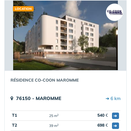
LOCATION
RÉSIDENCE CO-COON MAROMME
76150 - MAROMME
➔ 6 km
T1
540
€
➔
2
25 m
T2
698
€
➔
2
39 m