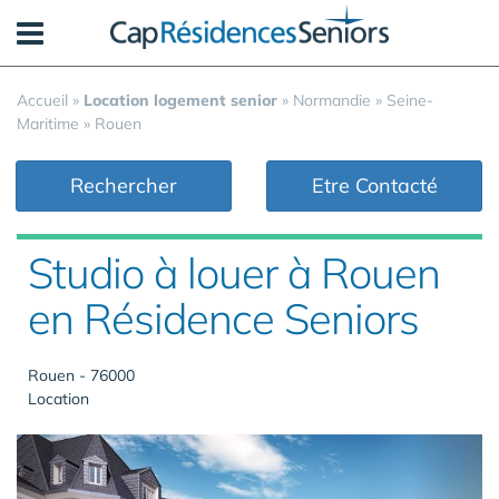
Panneau de gestion des cookies
Accueil
»
Location logement senior
»
Normandie
»
Seine-
Maritime
»
Rouen
Rechercher
Etre Contacté
Studio à louer à Rouen
en Résidence Seniors
Rouen - 76000
Location