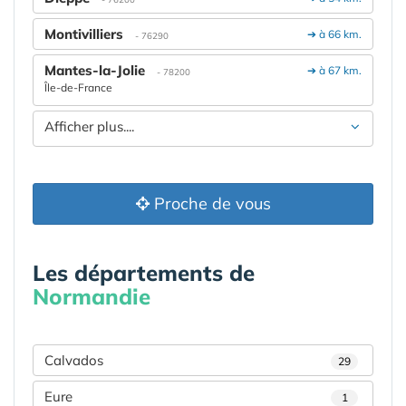
Montivilliers
➔ à 66 km.
- 76290
Mantes-la-Jolie
➔ à 67 km.
- 78200
Île-de-France
Afficher plus....
Proche de vous
Les départements de
Normandie
Calvados
29
Eure
1