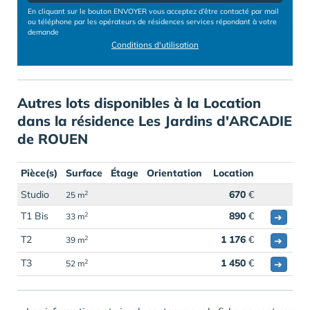
En cliquant sur le bouton ENVOYER vous acceptez d’être contacté par mail
ou téléphone par les opérateurs de résidences services répondant à votre
demande
Conditions d'utilisation
Autres lots disponibles à la Location
dans la résidence Les Jardins d'ARCADIE
de ROUEN
Pièce(s)
Surface
Étage
Orientation
Location
Studio
670
€
2
25 m
T1 Bis
890
€
2
➔
33 m
T2
1 176
€
2
➔
39 m
T3
1 450
€
2
➔
52 m