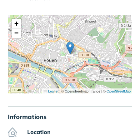
+
−
Leaflet
|
© Openstreetmap France | ©
OpenStreetMap
Informations
Location