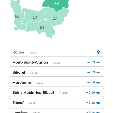
76
50
14
27
61
Rouen
- 76000
Mont-Saint-Aignan
➔ à 3 km.
- 76130
Bihorel
➔ à 3 km.
- 76420
Maromme
➔ à 6 km.
- 76150
Saint-Aubin-lès-Elbeuf
➔ à 16 km.
- 76410
Elbeuf
➔ à 18 km.
- 76500
Louviers
➔ à 26 km.
- 27400