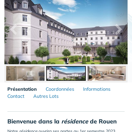
Présentation
Coordonnées
Informations
Contact
Autres Lots
Bienvenue dans la
résidence
de Rouen
Notre
résidence
ouvrira ses portes au 1er semestre 2023.