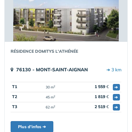
RÉSIDENCE DOMITYS L'ATHÉNÉE
76130 - MONT-SAINT-AIGNAN
➔ 3 km
T1
1 559
€
➔
2
30 m
T2
1 819
€
➔
2
45 m
T3
2 519
€
➔
2
62 m
Plus d'infos ➔