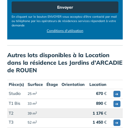
Envoyer
En cliquant sur le bouton ENVOYER vous acceptez d’être contacté par mail
ou téléphone par les opérateurs de résidences services répondant à votre
demande
Conditions d'utilisation
Autres lots disponibles à la Location
dans la résidence Les Jardins d'ARCADIE
de ROUEN
Pièce(s)
Surface
Étage
Orientation
Location
Studio
670
€
2
➔
25 m
T1 Bis
890
€
2
➔
33 m
T2
1 176
€
2
39 m
T3
1 450
€
2
➔
52 m