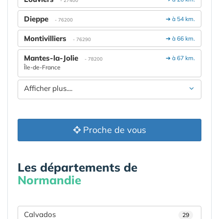
Dieppe
➔ à 54 km.
- 76200
Montivilliers
➔ à 66 km.
- 76290
Mantes-la-Jolie
➔ à 67 km.
- 78200
Île-de-France
Afficher plus....
Proche de vous
Les départements de
Normandie
Calvados
29