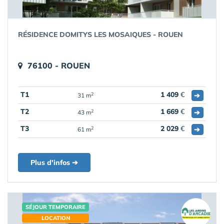
RÉSIDENCE DOMITYS LES MOSAIQUES - ROUEN
76100 - ROUEN
T1
1 409
€
➔
2
31 m
T2
1 669
€
➔
2
43 m
T3
2 029
€
➔
2
61 m
Plus d'infos ➔
SÉJOUR TEMPORAIRE
LOCATION