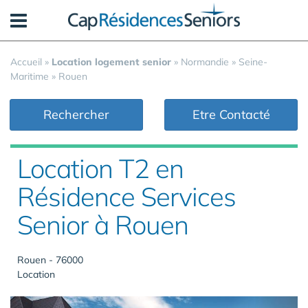
Panneau de gestion des cookies
Accueil
»
Location logement senior
»
Normandie
»
Seine-
Maritime
»
Rouen
Rechercher
Etre Contacté
Location T2 en
Résidence Services
Senior à Rouen
Rouen - 76000
Location