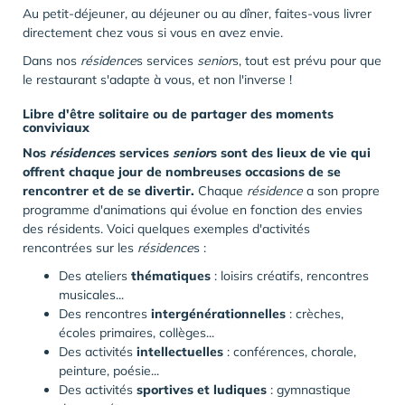
Au petit-déjeuner, au déjeuner ou au dîner, faites-vous livrer
directement chez vous si vous en avez envie.
Dans nos
résidence
s services
senior
s, tout est prévu pour que
le restaurant s'adapte à vous, et non l'inverse !
Libre d'être solitaire ou de partager des moments
conviviaux
Nos
résidence
s services
senior
s sont des lieux de vie qui
offrent chaque jour de nombreuses occasions de se
rencontrer et de se divertir.
Chaque
résidence
a son propre
programme d'animations qui évolue en fonction des envies
des résidents. Voici quelques exemples d'activités
rencontrées sur les
résidence
s :
Des ateliers
thématiques
: loisirs créatifs, rencontres
musicales...
Des rencontres
intergénérationnelles
: crèches,
écoles primaires, collèges...
Des activités
intellectuelles
: conférences, chorale,
peinture, poésie...
Des activités
sportives et ludiques
: gymnastique