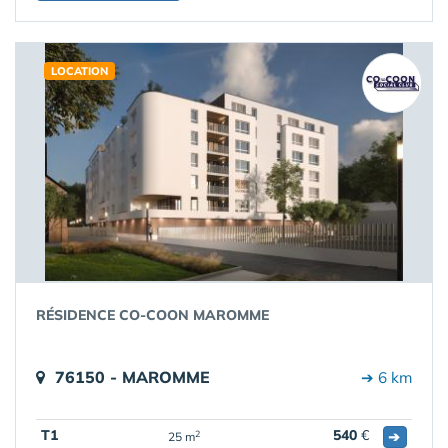
LOCATION
RÉSIDENCE CO-COON MAROMME
76150 - MAROMME
➔ 6 km
T1
540
€
➔
2
25 m