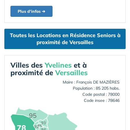
Plus d'infos ➔
Toutes les Locations en Résidence Seniors à
proximité de Versailles
Villes des
Yvelines
et à
proximité de
Versailles
Maire : François DE MAZIÈRES
Population : 85 205 habs.
Code postal : 78000
Code insee : 78646
95
93
78
75
92
94