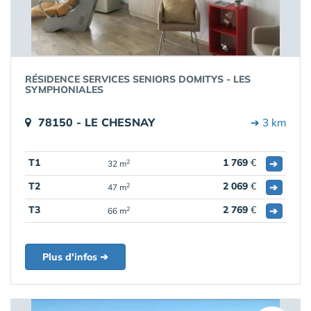
RÉSIDENCE SERVICES SENIORS DOMITYS - LES
SYMPHONIALES
78150 - LE CHESNAY
➔ 3 km
T1
1 769
€
➔
2
32 m
T2
2 069
€
➔
2
47 m
T3
2 769
€
➔
2
66 m
Plus d'infos ➔