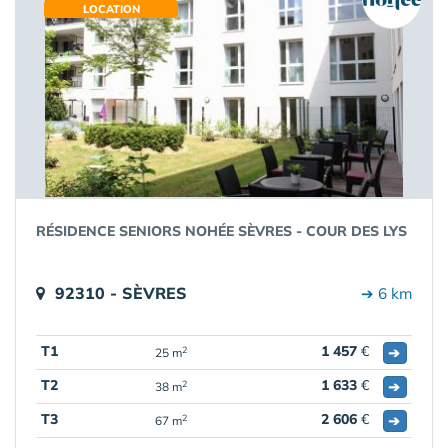
LOCATION
RÉSIDENCE SENIORS NOHÉE SÈVRES - COUR DES LYS
92310 - SÈVRES
➔ 6 km
T1
1 457
€
➔
2
25 m
T2
1 633
€
➔
2
38 m
T3
2 606
€
➔
2
67 m