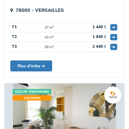
78000 - VERSAILLES
T1
1 449
€
➔
2
27 m
T2
1 949
€
➔
2
42 m
T3
2 449
€
➔
2
58 m
Plus d'infos ➔
SÉJOUR TEMPORAIRE
LOCATION