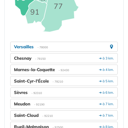
77
91
Versailles
- 78000
Chesnay
➔ à 3 km.
- 78150
Marnes-la-Coquette
➔ à 4 km.
- 92430
Saint-Cyr-l'École
➔ à 5 km.
- 78210
Sèvres
➔ à 6 km.
- 92310
Meudon
➔ à 7 km.
- 92190
Saint-Cloud
➔ à 7 km.
- 92210
Rueil-Malmaison
➔ à 8 km.
- 92500