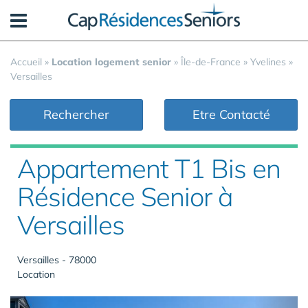
Panneau de gestion des cookies
Accueil
»
Location logement senior
»
Île-de-France
»
Yvelines
»
Versailles
Rechercher
Etre Contacté
Appartement T1 Bis en
Résidence Senior à
Versailles
Versailles - 78000
Location