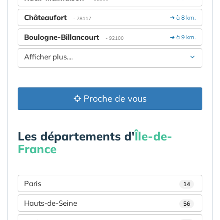
Châteaufort
➔ à 8 km.
- 78117
Boulogne-Billancourt
➔ à 9 km.
- 92100
Afficher plus....
Proche de vous
Les départements d'
Île-de-
France
Paris
14
Hauts-de-Seine
56