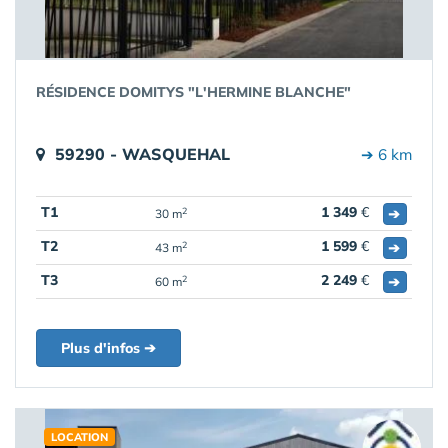
RÉSIDENCE DOMITYS "L'HERMINE BLANCHE"
59290 - WASQUEHAL
➔ 6 km
T1
1 349
€
➔
2
30 m
T2
1 599
€
➔
2
43 m
T3
2 249
€
➔
2
60 m
Plus d'infos ➔
LOCATION