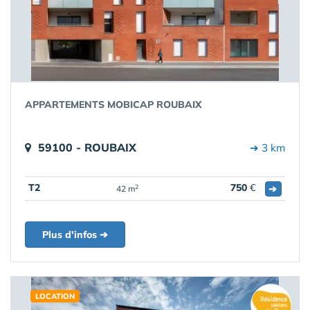
APPARTEMENTS MOBICAP ROUBAIX
59100 - ROUBAIX
➔ 3 km
T2
750
€
➔
2
42 m
Plus d'infos ➔
LOCATION