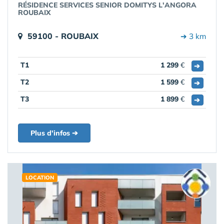
RÉSIDENCE SERVICES SENIOR DOMITYS L'ANGORA
ROUBAIX
59100 - ROUBAIX
➔ 3 km
T1
1 299
€
➔
T2
1 599
€
➔
T3
1 899
€
➔
Plus d'infos ➔
LOCATION