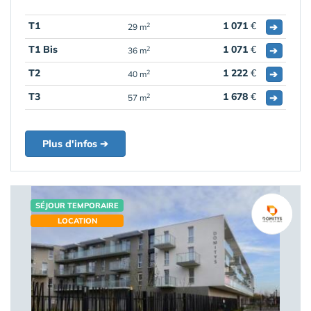
T1
1 071
€
➔
2
29 m
T1 Bis
1 071
€
➔
2
36 m
T2
1 222
€
➔
2
40 m
T3
1 678
€
➔
2
57 m
Plus d'infos ➔
SÉJOUR TEMPORAIRE
LOCATION