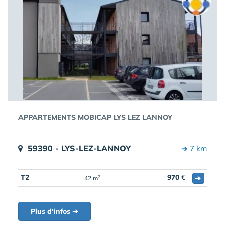
APPARTEMENTS MOBICAP LYS LEZ LANNOY
59390 - LYS-LEZ-LANNOY
➔ 7 km
T2
970
€
➔
2
42 m
Plus d'infos ➔