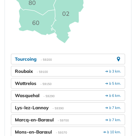
80
02
60
Tourcoing
- 59200
Roubaix
➔ à 3 km.
- 59100
Wattrelos
➔ à 5 km.
- 59150
Wasquehal
➔ à 6 km.
- 59290
Lys-lez-Lannoy
➔ à 7 km.
- 59390
Marcq-en-Barœul
➔ à 7 km.
- 59700
Mons-en-Barœul
➔ à 10 km.
- 59370