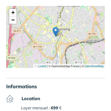
+
−
Leaflet
|
© Openstreetmap France | ©
OpenStreetMap
Informations
Location
Loyer mensuel :
699
€