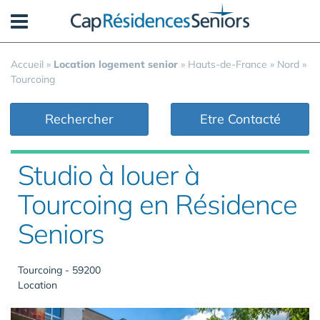
Panneau de gestion des cookies
Accueil
»
Location logement senior
»
Hauts-de-France
»
Nord
»
Tourcoing
Rechercher
Etre Contacté
Studio à louer à
Tourcoing en Résidence
Seniors
Tourcoing - 59200
Location