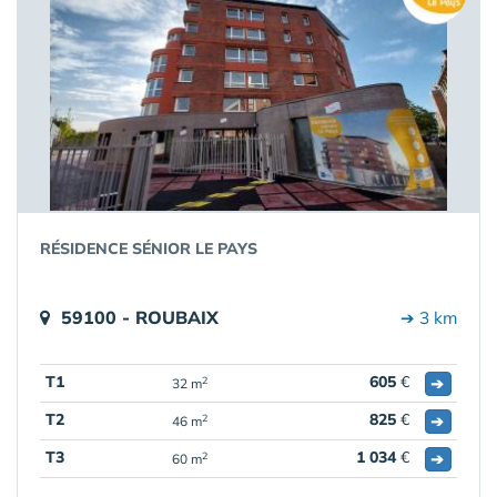
RÉSIDENCE SÉNIOR LE PAYS
59100 - ROUBAIX
➔ 3 km
T1
605
€
➔
2
32 m
T2
825
€
➔
2
46 m
T3
1 034
€
➔
2
60 m