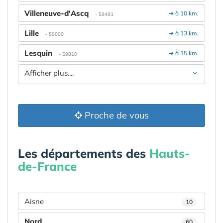
Villeneuve-d'Ascq
➔ à 10 km.
- 59491
Lille
➔ à 13 km.
- 59000
Lesquin
➔ à 15 km.
- 59810
Afficher plus....
Proche de vous
Les départements des
Hauts-
de-France
Aisne
10
Nord
60