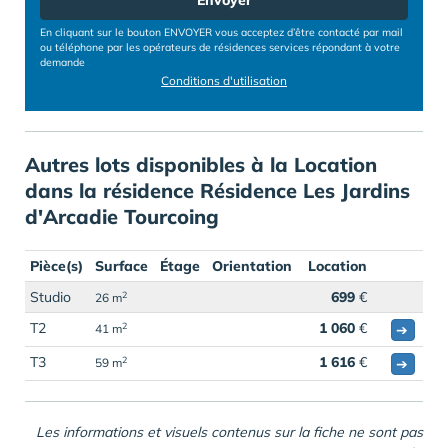
Envoyer
En cliquant sur le bouton ENVOYER vous acceptez d’être contacté par mail
ou téléphone par les opérateurs de résidences services répondant à votre
demande
Conditions d'utilisation
Autres lots disponibles à la Location
dans la résidence Résidence Les Jardins
d'Arcadie Tourcoing
Pièce(s)
Surface
Étage
Orientation
Location
Studio
699
€
2
26 m
T2
1 060
€
2
➔
41 m
T3
1 616
€
2
➔
59 m
Les informations et visuels contenus sur la fiche ne sont pas