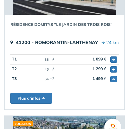
RÉSIDENCE DOMITYS "LE JARDIN DES TROIS ROIS"
41200 - ROMORANTIN-LANTHENAY
➔ 24 km
T1
1 099
€
➔
2
35 m
T2
1 299
€
➔
2
46 m
T3
1 499
€
➔
2
64 m
Plus d'infos ➔
LOCATION