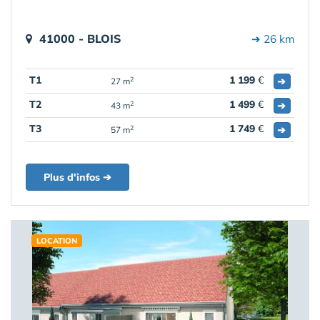
41000 - BLOIS
➔ 26 km
T1
1 199
€
➔
2
27 m
T2
1 499
€
➔
2
43 m
T3
1 749
€
➔
2
57 m
Plus d'infos ➔
LOCATION