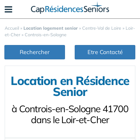
Panneau de gestion des cookies
Accueil
»
Location logement senior
»
Centre-Val de Loire
»
Loir-
et-Cher
»
Controis-en-Sologne
Rechercher
Etre Contacté
Location en Résidence
Senior
à Controis-en-Sologne 41700
dans le Loir-et-Cher