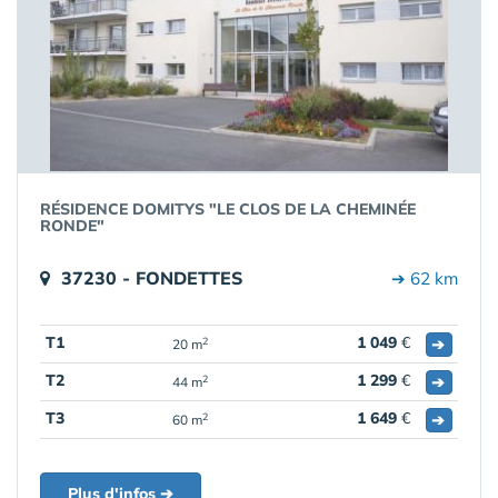
RÉSIDENCE DOMITYS "LE CLOS DE LA CHEMINÉE
RONDE"
37230 - FONDETTES
➔ 62 km
T1
1 049
€
➔
2
20 m
T2
1 299
€
➔
2
44 m
T3
1 649
€
➔
2
60 m
Plus d'infos ➔