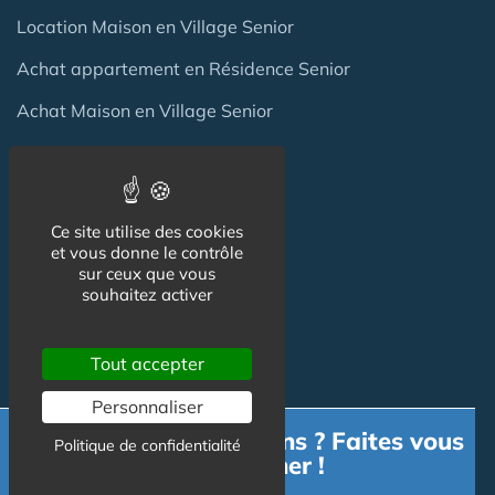
Location Maison en Village Senior
Achat appartement en Résidence Senior
Achat Maison en Village Senior
Professionnels
Ce site utilise des cookies
et vous donne le contrôle
Achat / Vente Résidence
sur ceux que vous
souhaitez activer
Achat / Vente Terrain
Création Résidence
Tout accepter
Produits / Fournisseurs
Personnaliser
Réglementation
Besoin d'informations ? Faites vous
Politique de confidentialité
accompagner !
Actu Marché