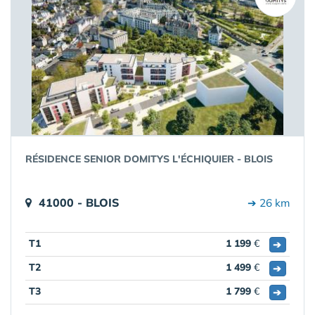
RÉSIDENCE SENIOR DOMITYS L'ÉCHIQUIER - BLOIS
41000 - BLOIS
➔ 26 km
T1
1 199
€
➔
T2
1 499
€
➔
T3
1 799
€
➔