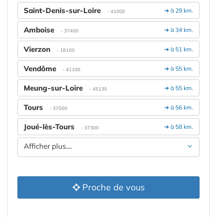
Saint-Denis-sur-Loire
➔ à 29 km.
- 41000
Amboise
➔ à 34 km.
- 37400
Vierzon
➔ à 51 km.
- 18100
Vendôme
➔ à 55 km.
- 41100
Meung-sur-Loire
➔ à 55 km.
- 45130
Tours
➔ à 56 km.
- 37000
Joué-lès-Tours
➔ à 58 km.
- 37300
Afficher plus....
Proche de vous