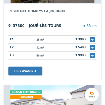
RÉSIDENCE DOMITYS LA JOCONDIE
37300 - JOUÉ-LÈS-TOURS
➔ 58 km
T1
1 399
€
➔
2
28 m
T2
1 549
€
➔
2
42 m
T3
1 999
€
➔
2
56 m
Plus d'infos ➔
SÉJOUR TEMPORAIRE
LOCATION