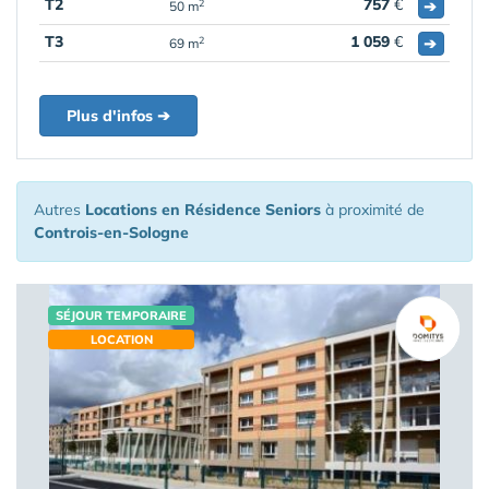
T2
757
€
➔
2
50 m
T3
1 059
€
➔
2
69 m
Plus d'infos ➔
Autres
Locations en Résidence Seniors
à proximité de
Controis-en-Sologne
SÉJOUR TEMPORAIRE
LOCATION