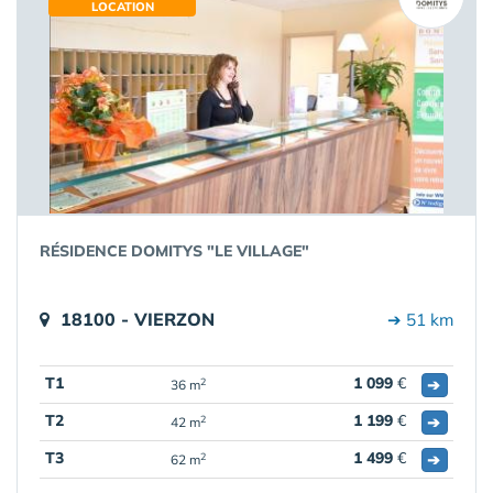
LOCATION
RÉSIDENCE DOMITYS "LE VILLAGE"
18100 - VIERZON
➔ 51 km
T1
1 099
€
➔
2
36 m
T2
1 199
€
➔
2
42 m
T3
1 499
€
➔
2
62 m