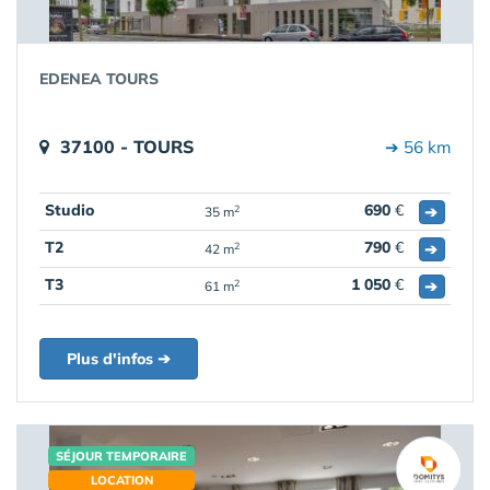
EDENEA TOURS
37100 - TOURS
➔ 56 km
Studio
690
€
➔
2
35 m
T2
790
€
➔
2
42 m
T3
1 050
€
➔
2
61 m
Plus d'infos ➔
SÉJOUR TEMPORAIRE
LOCATION