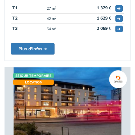
T1
1 379
€
➔
2
27 m
T2
1 629
€
➔
2
42 m
T3
2 059
€
➔
2
54 m
Plus d'infos ➔
SÉJOUR TEMPORAIRE
LOCATION