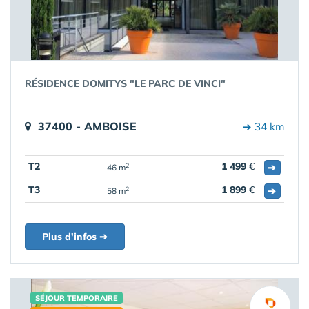
RÉSIDENCE DOMITYS "LE PARC DE VINCI"
37400 - AMBOISE
➔ 34 km
T2
1 499
€
➔
2
46 m
T3
1 899
€
➔
2
58 m
Plus d'infos ➔
SÉJOUR TEMPORAIRE