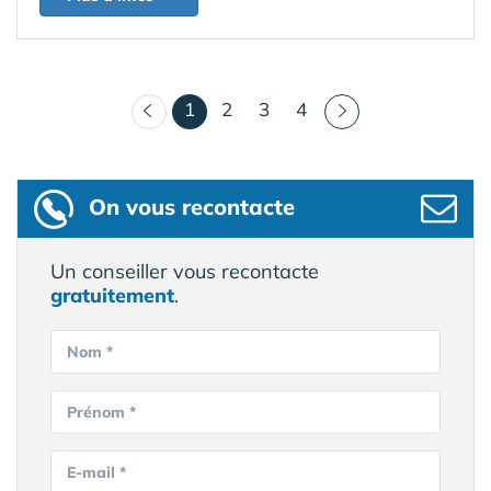
(courant)
1
2
3
4
On vous recontacte
Un conseiller vous recontacte
gratuitement
.
Nom *
Prénom *
E-mail *