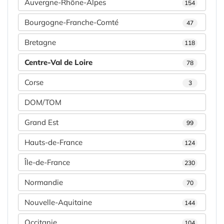
Auvergne-Rhône-Alpes
154
Bourgogne-Franche-Comté
47
Bretagne
118
Centre-Val de Loire
78
Corse
3
DOM/TOM
Grand Est
99
Hauts-de-France
124
Île-de-France
230
Normandie
70
Nouvelle-Aquitaine
144
Occitanie
104