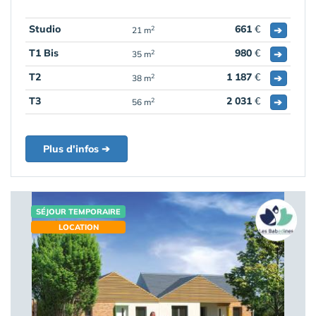
Studio
661
€
➔
2
21 m
T1 Bis
980
€
➔
2
35 m
T2
1 187
€
➔
2
38 m
T3
2 031
€
➔
2
56 m
Plus d'infos ➔
SÉJOUR TEMPORAIRE
LOCATION