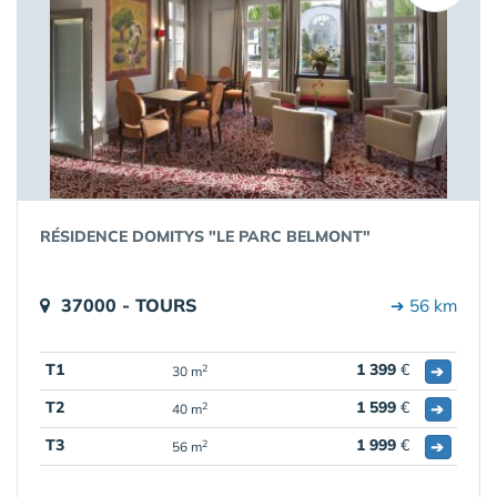
RÉSIDENCE DOMITYS "LE PARC BELMONT"
37000 - TOURS
➔ 56 km
T1
1 399
€
➔
2
30 m
T2
1 599
€
➔
2
40 m
T3
1 999
€
➔
2
56 m