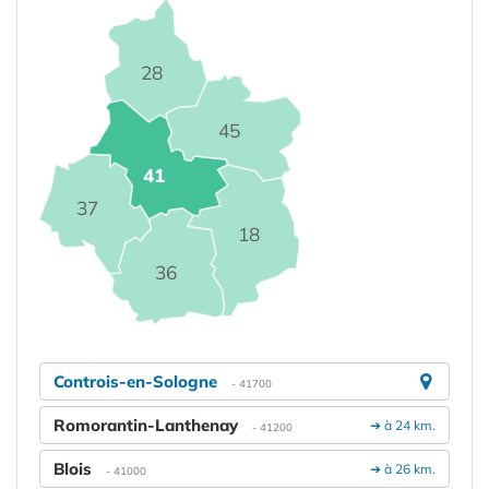
28
45
41
37
18
36
Controis-en-Sologne
- 41700
Romorantin-Lanthenay
➔ à 24 km.
- 41200
Blois
➔ à 26 km.
- 41000