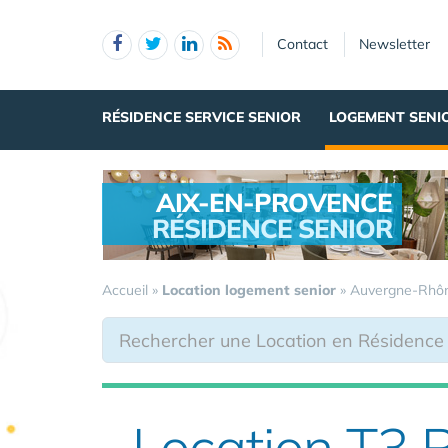
Panneau de gestion des cookies
Contact
Newsletter
RÉSIDENCE SERVICE SENIOR
LOGEMENT SENI
AIX-EN-PROVENCE
RÉSIDENCE SENIOR
.
Accueil
»
Location logement senior
»
Auvergne-Rhô
Location T3 R