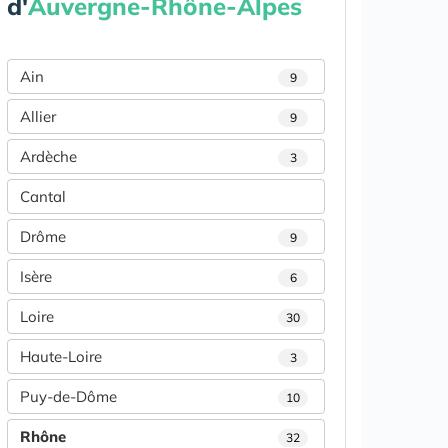
d'
Auvergne-Rhône-Alpes
Ain
9
Allier
9
Ardèche
3
Cantal
Drôme
9
Isère
6
Loire
30
Haute-Loire
3
Puy-de-Dôme
10
Rhône
32