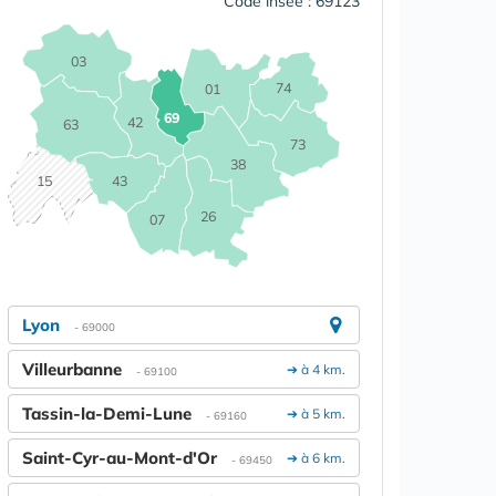
Code insee : 69123
03
74
01
69
42
63
73
38
15
43
26
07
Lyon
- 69000
Villeurbanne
➔ à 4 km.
- 69100
Tassin-la-Demi-Lune
➔ à 5 km.
- 69160
Saint-Cyr-au-Mont-d'Or
➔ à 6 km.
- 69450