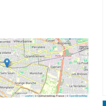
Leaflet
|
© Openstreetmap France | ©
OpenStreetMap