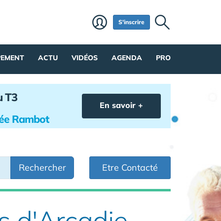
S'inscrire
PEMENT
ACTU
VIDÉOS
AGENDA
PRO
u T3
En savoir +
hée Rambot
Rechercher
Etre Contacté
s d'Arcadie