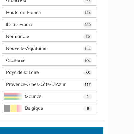
Grand Est
99
Hauts-de-France
124
Île-de-France
230
Normandie
70
Nouvelle-Aquitaine
144
Occitanie
104
Pays de la Loire
88
Provence-Alpes-Côte-D'Azur
117
Maurice
1
Belgique
6