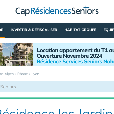
OR
INVESTIR & DÉFISCALISER
HABITAT GROUPÉ
EQUI
Location appartement du T1 a
Ouverture Novembre 2024
Résidence Services Seniors No
ne-Alpes
»
Rhône
»
Lyon
ésidence les Jardin