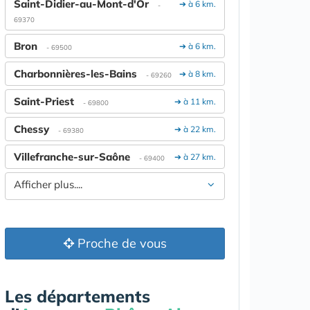
Saint-Didier-au-Mont-d'Or
➔ à 6 km.
-
69370
Bron
➔ à 6 km.
- 69500
Charbonnières-les-Bains
➔ à 8 km.
- 69260
Saint-Priest
➔ à 11 km.
- 69800
Chessy
➔ à 22 km.
- 69380
Villefranche-sur-Saône
➔ à 27 km.
- 69400
Afficher plus....
Proche de vous
Les départements