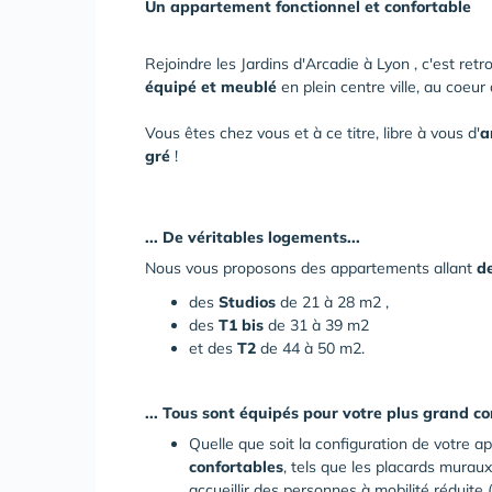
Un appartement fonctionnel et confortable
Rejoindre les Jardins d'Arcadie à Lyon , c'est ret
équipé et meublé
en plein centre ville, au coeur
Vous êtes chez vous et à ce titre, libre à vous d'
a
gré
!
... De véritables logements...
Nous vous proposons des appartements allant
d
des
Studios
de 21 à 28 m2 ,
des
T1 bis
de 31 à 39 m2
et des
T2
de 44 à 50 m2.
... Tous sont équipés pour votre plus grand con
Quelle que soit la configuration de votre a
confortables
, tels que les placards muraux
accueillir des personnes à mobilité réduite (