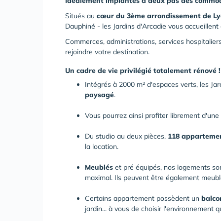
Idéalement implantés à deux pas des commodi
Situés au
cœur du 3ème arrondissement de L
Dauphiné - les Jardins d'Arcadie vous accueillen
Commerces, administrations, services hospitaliers
rejoindre votre destination.
Un cadre de vie privilégié totalement rénové !
Intégrés à 2000 m² d'espaces verts, les Ja
paysagé
.
Vous pourrez ainsi profiter librement d'une
Du studio au deux pièces,
118 apparteme
la location.
Meublés
et pré équipés, nos logements son
maximal. Ils peuvent être également meublé
Certains appartement possèdent un
balco
jardin... à vous de choisir l'environnement q