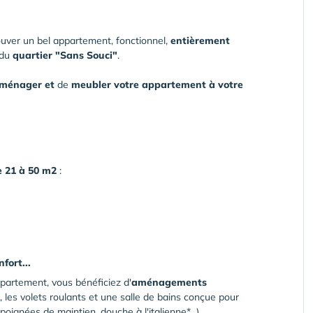
rouver un bel appartement, fonctionnel,
entièrement
 du
quartier "Sans Souci"
.
ménager et
de
meubler votre appartement à votre
e 21 à 50 m2
:
fort...
ppartement, vous bénéficiez d'
aménagements
, les volets roulants et une salle de bains conçue pour
poignées de maintien, douche à l'italienne*...).