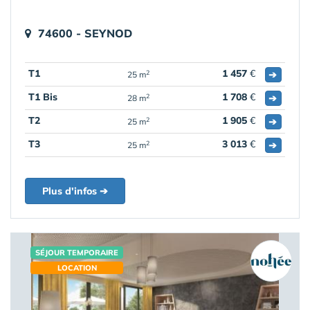
74600 - SEYNOD
T1
1 457
€
➔
2
25 m
T1 Bis
1 708
€
➔
2
28 m
T2
1 905
€
➔
2
25 m
T3
3 013
€
➔
2
25 m
Plus d'infos ➔
SÉJOUR TEMPORAIRE
LOCATION