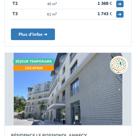
T2
1 368
€
➔
2
40 m
T3
1 743
€
➔
2
61 m
Plus d'infos ➔
SÉJOUR TEMPORAIRE
LOCATION
RÉSIDENCE LE ROSSIGNOL ANNECY