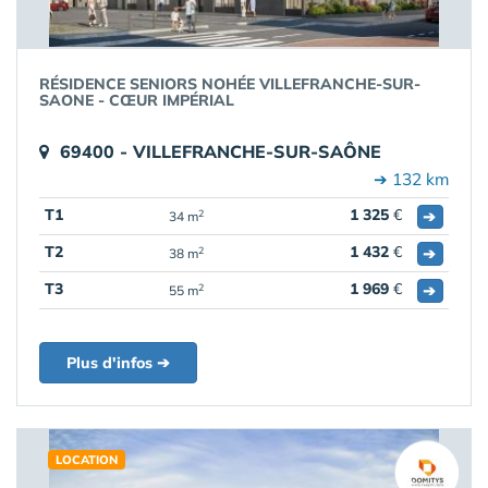
RÉSIDENCE SENIORS NOHÉE VILLEFRANCHE-SUR-
SAONE - CŒUR IMPÉRIAL
69400 - VILLEFRANCHE-SUR-SAÔNE
➔ 132 km
T1
1 325
€
➔
2
34 m
T2
1 432
€
➔
2
38 m
T3
1 969
€
➔
2
55 m
Plus d'infos ➔
LOCATION