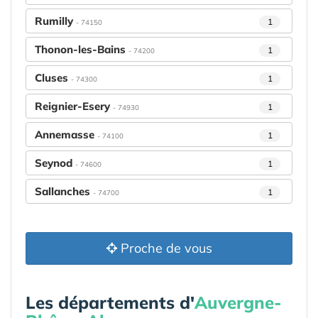
Rumilly
1
- 74150
Thonon-les-Bains
1
- 74200
Cluses
1
- 74300
Reignier-Esery
1
- 74930
Annemasse
1
- 74100
Seynod
1
- 74600
Sallanches
1
- 74700
Proche de vous
Les départements d'
Auvergne-