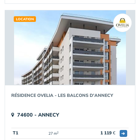
LOCATION
RÉSIDENCE OVELIA - LES BALCONS D'ANNECY
74600 - ANNECY
T1
1 119
€
➔
2
27 m