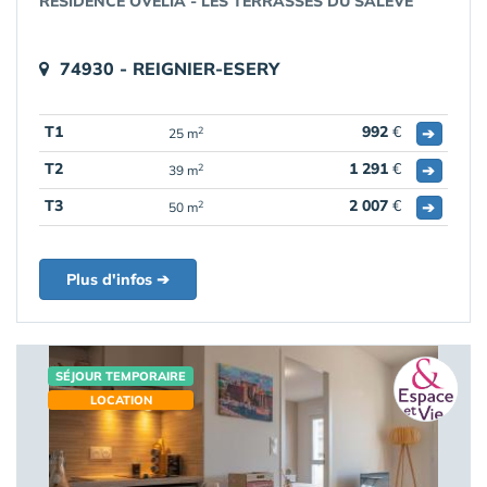
RÉSIDENCE OVELIA - LES TERRASSES DU SALÈVE
74930 - REIGNIER-ESERY
T1
992
€
➔
2
25 m
T2
1 291
€
➔
2
39 m
T3
2 007
€
➔
2
50 m
Plus d'infos ➔
SÉJOUR TEMPORAIRE
LOCATION