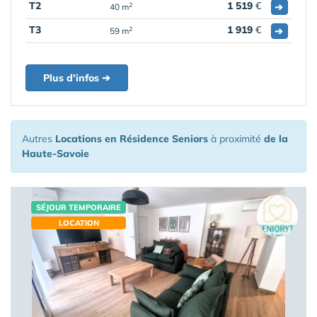
T2
1 519
€
➔
2
40 m
T3
1 919
€
➔
2
59 m
Plus d'infos ➔
Autres
Locations en Résidence Seniors
à proximité
de la
Haute-Savoie
SÉJOUR TEMPORAIRE
LOCATION