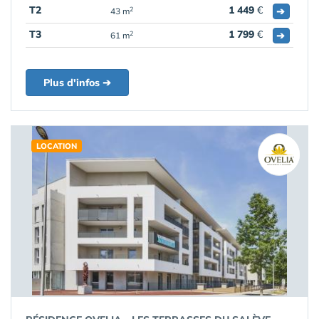
T2
1 449
€
➔
2
43 m
T3
1 799
€
➔
2
61 m
Plus d'infos ➔
LOCATION