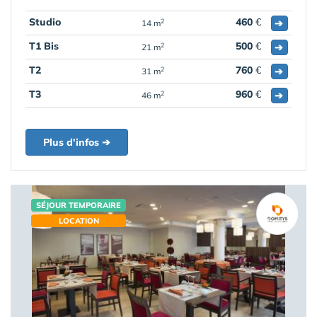
Studio
460
€
➔
2
14 m
T1 Bis
500
€
➔
2
21 m
T2
760
€
➔
2
31 m
T3
960
€
➔
2
46 m
Plus d'infos ➔
SÉJOUR TEMPORAIRE
LOCATION