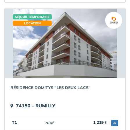
SÉJOUR TEMPORAIRE
LOCATION
RÉSIDENCE DOMITYS "LES DEUX LACS"
74150 - RUMILLY
T1
1 219
€
➔
2
26 m