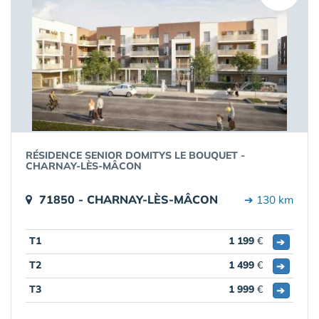
RÉSIDENCE SENIOR DOMITYS LE BOUQUET -
CHARNAY-LÈS-MÂCON
71850 - CHARNAY-LÈS-MÂCON
➔ 130 km
T1
1 199
€
➔
T2
1 499
€
➔
T3
1 999
€
➔