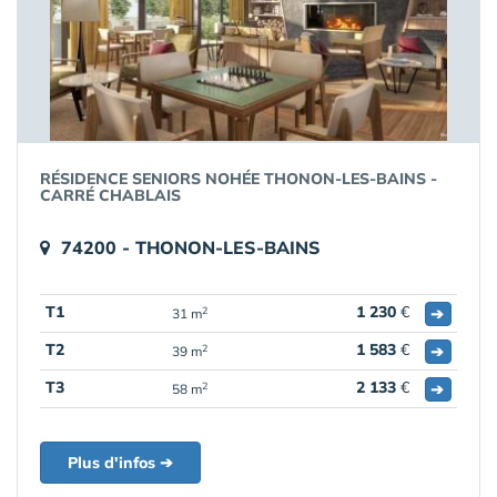
RÉSIDENCE SENIORS NOHÉE THONON-LES-BAINS -
CARRÉ CHABLAIS
74200 - THONON-LES-BAINS
T1
1 230
€
➔
2
31 m
T2
1 583
€
➔
2
39 m
T3
2 133
€
➔
2
58 m
Plus d'infos ➔