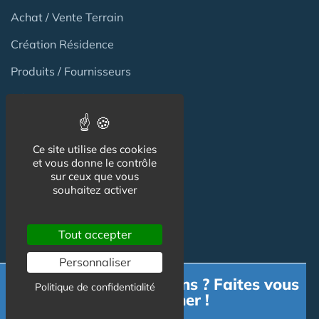
Achat / Vente Terrain
Création Résidence
Produits / Fournisseurs
Réglementation
Actu Marché
Ce site utilise des cookies
Emploi
et vous donne le contrôle
sur ceux que vous
Formation
souhaitez activer
Habitat Groupé Senior
Tout accepter
Personnaliser
Habitat Partagé
Besoin d'informations ? Faites vous
Politique de confidentialité
accompagner !
Béguinage