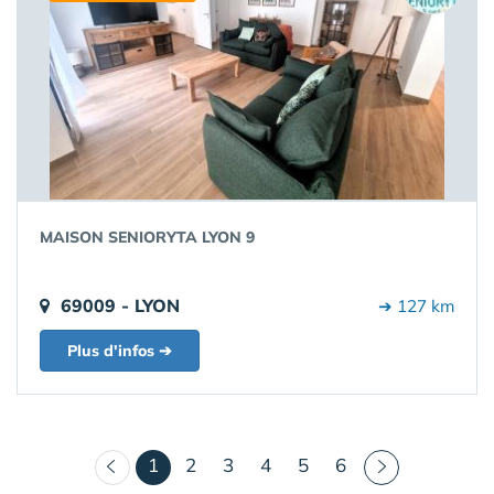
MAISON SENIORYTA LYON 9
69009 - LYON
➔ 127 km
Plus d'infos ➔
(courant)
1
2
3
4
5
6