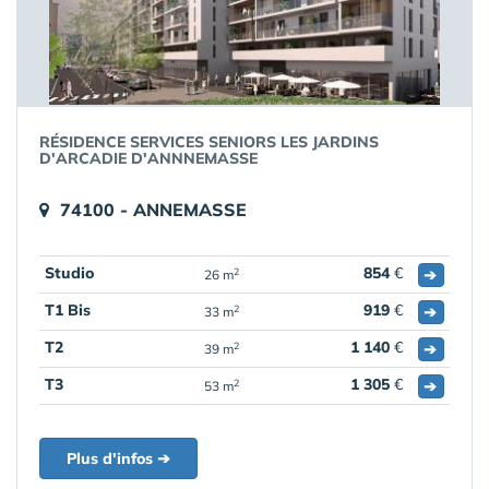
RÉSIDENCE SERVICES SENIORS LES JARDINS
D'ARCADIE D'ANNNEMASSE
74100 - ANNEMASSE
Studio
854
€
➔
2
26 m
T1 Bis
919
€
➔
2
33 m
T2
1 140
€
➔
2
39 m
T3
1 305
€
➔
2
53 m
Plus d'infos ➔