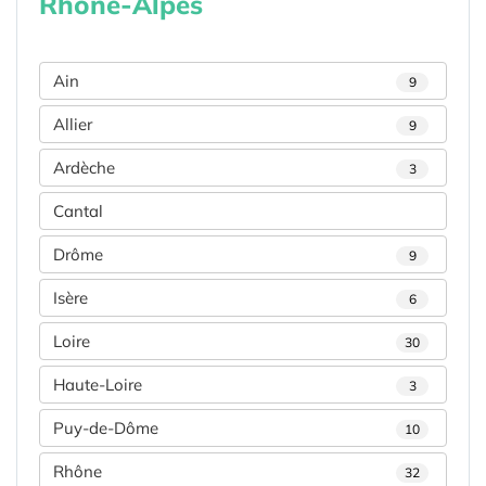
Rhône-Alpes
Ain
9
Allier
9
Ardèche
3
Cantal
Drôme
9
Isère
6
Loire
30
Haute-Loire
3
Puy-de-Dôme
10
Rhône
32