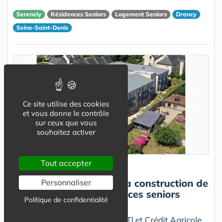
Serenely
Résidences Seniors
Logement Seniors
Drancy
Seine-Saint-Denis
Ce site utilise des cookies
et vous donne le contrôle
sur ceux que vous
souhaitez activer
Tout accepter
Résidence Service Senior
Yvetot : Lancement de la construction de
Personnaliser
la future résidence services seniors
Politique de confidentialité
Aquarelia
Une opération menée par UNITI et Crédit Agricole