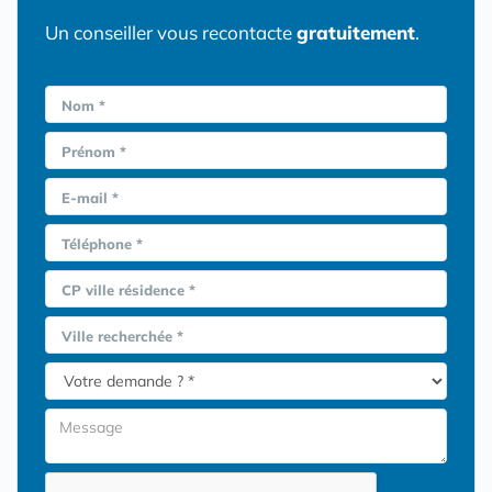
Un conseiller vous recontacte
gratuitement
.
Nom *
Prénom *
E-mail *
Téléphone *
CP ville résidence *
Ville recherchée *