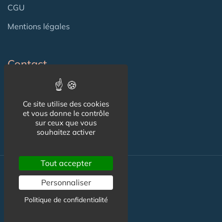
CGU
Mentions légales
Contact
Contact
Ce site utilise des cookies
Publicité
et vous donne le contrôle
sur ceux que vous
souhaitez activer
Tout accepter
Nos autres sites :
Personnaliser
Politique de confidentialité
Capgeris.com