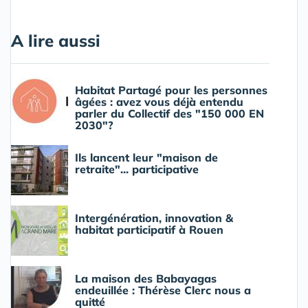
A lire aussi
Habitat Partagé pour les personnes
âgées : avez vous déjà entendu
parler du Collectif des "150 000 EN
2030"?
Ils lancent leur "maison de
retraite"... participative
Intergénération, innovation &
habitat participatif à Rouen
La maison des Babayagas
endeuillée : Thérèse Clerc nous a
quitté