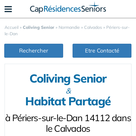
Panneau de gestion des cookies
Accueil
»
Coliving Senior
»
Normandie
»
Calvados
»
Périers-sur-
le-Dan
Rechercher
Etre Contacté
Coliving Senior
&
Habitat Partagé
à Périers-sur-le-Dan 14112 dans
le Calvados