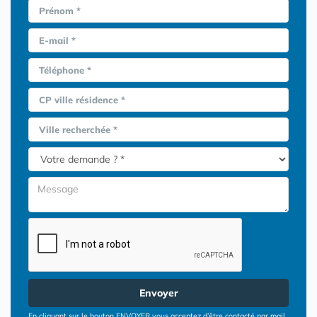
Prénom *
E-mail *
Téléphone *
CP ville résidence *
Ville recherchée *
Envoyer
En cliquant sur le bouton ENVOYER vous acceptez d’être contacté par mail