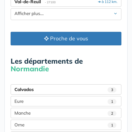
Val-de-Reuil
➔ à 112 km.
- 27100
Afficher plus....
Proche de vous
Les départements de
Normandie
Calvados
3
Eure
1
Manche
2
Orne
1