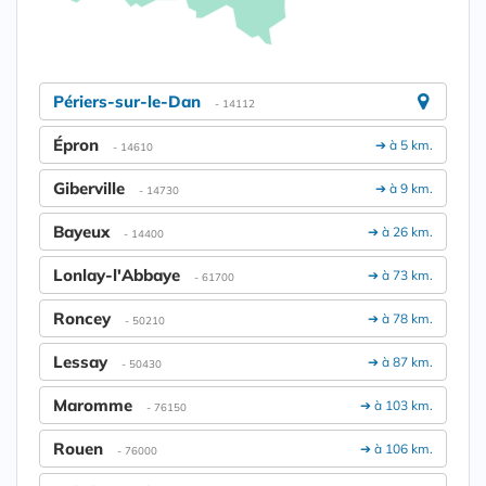
Périers-sur-le-Dan
- 14112
Épron
➔ à 5 km.
- 14610
Giberville
➔ à 9 km.
- 14730
Bayeux
➔ à 26 km.
- 14400
Lonlay-l'Abbaye
➔ à 73 km.
- 61700
Roncey
➔ à 78 km.
- 50210
Lessay
➔ à 87 km.
- 50430
Maromme
➔ à 103 km.
- 76150
Rouen
➔ à 106 km.
- 76000