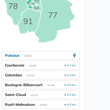
93
78
75
92
94
77
91
Puteaux
- 92800
Courbevoie
➔ à 2 km.
- 92400
Colombes
➔ à 4 km.
- 92700
Boulogne-Billancourt
➔ à 5 km.
- 92100
Saint-Cloud
➔ à 5 km.
- 92210
Rueil-Malmaison
➔ à 4 km.
- 92500