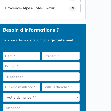
Provence-Alpes-Côte-D'Azur
6
Besoin d'informations ?
Un conseiller vous recontacte
gratuitement
.
Nom *
Prénom *
E-mail *
Téléphone *
CP ville résidence *
Ville recherchée *