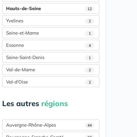
Hauts-de-Seine
12
Yvelines
2
Seine-et-Marne
1
Essonne
4
Seine-Saint-Denis
1
Val-de-Marne
2
Val-d'Oise
2
Les autres
régions
Auvergne-Rhône-Alpes
44