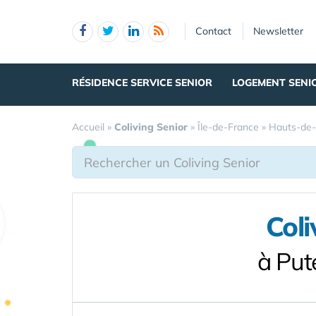
Panneau de gestion des cookies
Contact
Newsletter
RÉSIDENCE SERVICE SENIOR
LOGEMENT SENI
Accueil
»
Coliving Senior
»
Île-de-France
»
Hauts-de-
Coli
à Put