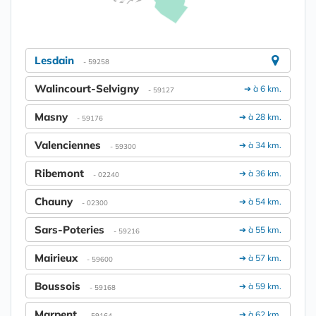
Lesdain
- 59258
Walincourt-Selvigny
➔ à 6 km.
- 59127
Masny
➔ à 28 km.
- 59176
Valenciennes
➔ à 34 km.
- 59300
Ribemont
➔ à 36 km.
- 02240
Chauny
➔ à 54 km.
- 02300
Sars-Poteries
➔ à 55 km.
- 59216
Mairieux
➔ à 57 km.
- 59600
Boussois
➔ à 59 km.
- 59168
Marpent
➔ à 62 km.
- 59164