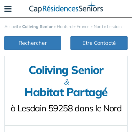
Panneau de gestion des cookies
Accueil
»
Coliving Senior
»
Hauts-de-France
»
Nord
»
Lesdain
Rechercher
Etre Contacté
Coliving Senior
&
Habitat Partagé
à Lesdain 59258 dans le Nord