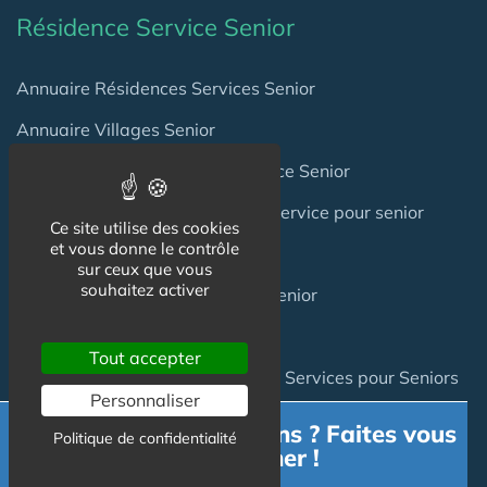
Résidence Service Senior
Annuaire Résidences Services Senior
Annuaire Villages Senior
Séjours Temporaires en Résidence Senior
Trouver une place en résidence service pour senior
Ce site utilise des cookies
et vous donne le contrôle
Investir en Résidence Senior
sur ceux que vous
souhaitez activer
Acheter une Maison en Village Senior
Coliving Senior
Tout accepter
Les groupes de Résidences avec Services pour Seniors
Personnaliser
Besoin d'informations ? Faites vous
Politique de confidentialité
accompagner !
Logement Senior