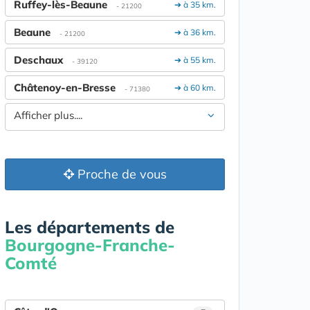
Ruffey-lès-Beaune
➔ à 35 km.
- 21200
Beaune
➔ à 36 km.
- 21200
Deschaux
➔ à 55 km.
- 39120
Châtenoy-en-Bresse
➔ à 60 km.
- 71380
Afficher plus....
Proche de vous
Les départements de
Bourgogne-Franche-
Comté