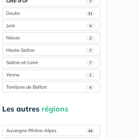
Côte-d'Or
7
Doubs
31
Jura
4
Nièvre
2
Haute-Saône
7
Saône-et-Loire
7
Yonne
1
Territoire de Belfort
4
Les autres
régions
Auvergne-Rhône-Alpes
44