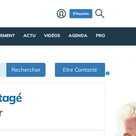
S'inscrire
PEMENT
ACTU
VIDÉOS
AGENDA
PRO
Rechercher
Etre Contacté
tagé
r