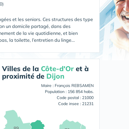
0)
gées et les seniors. Ces structures des type
ion un domicile partagé, dans des
ement de la vie quotidienne, et bien
 la toilette, l’entretien du linge...
Villes de la
Côte-d'Or
et à
proximité de
Dijon
Maire : François REBSAMEN
Population : 156 854 habs.
Code postal : 21000
Code insee : 21231
89