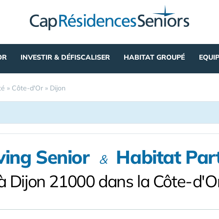
OR
INVESTIR & DÉFISCALISER
HABITAT GROUPÉ
EQUI
té
»
Côte-d'Or
»
Dijon
ving Senior
Habitat Par
&
à Dijon 21000 dans la Côte-d'O