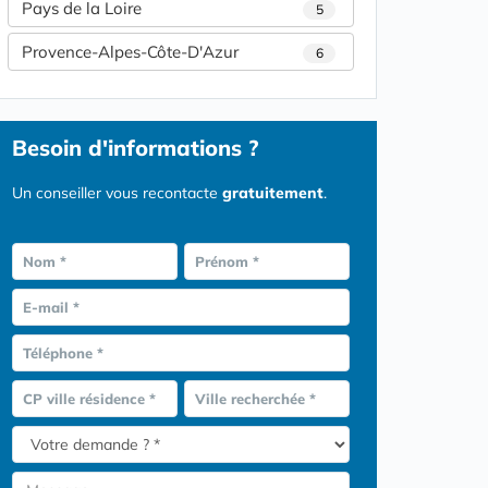
Pays de la Loire
5
Provence-Alpes-Côte-D'Azur
6
Besoin d'informations ?
Un conseiller vous recontacte
gratuitement
.
Nom *
Prénom *
E-mail *
Téléphone *
CP ville résidence *
Ville recherchée *