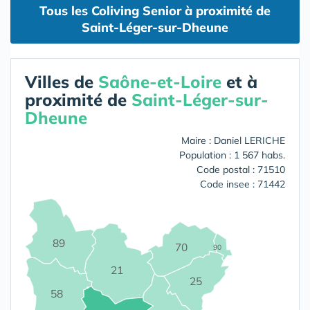
Tous les Coliving Senior à proximité de
Saint-Léger-sur-Dheune
Villes de
Saône-et-Loire
et à
proximité de
Saint-Léger-sur-
Dheune
Maire : Daniel LERICHE
Population : 1 567 habs.
Code postal : 71510
Code insee : 71442
89
70
90
21
25
58