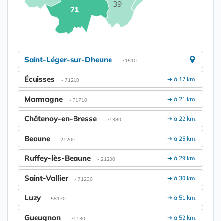
39
71
Saint-Léger-sur-Dheune
- 71510
Écuisses
➔ à 12 km.
- 71210
Marmagne
➔ à 21 km.
- 71710
Châtenoy-en-Bresse
➔ à 22 km.
- 71380
Beaune
➔ à 25 km.
- 21200
Ruffey-lès-Beaune
➔ à 29 km.
- 21200
Saint-Vallier
➔ à 30 km.
- 71230
Luzy
➔ à 51 km.
- 58170
Gueugnon
➔ à 52 km.
- 71130