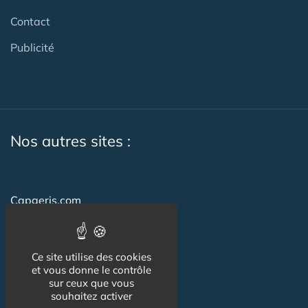
Contact
Publicité
Nos autres sites :
Capgeris.com
Seniorissimmo.com
Emploi-formation-sante.com
Ce site utilise des cookies
et vous donne le contrôle
Aidant.info
sur ceux que vous
souhaitez activer
Creche-et-naissance.com