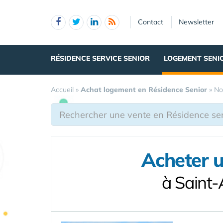
Panneau de gestion des cookies
Contact
Newsletter
RÉSIDENCE SERVICE SENIOR
LOGEMENT SENI
Accueil
»
Achat logement en Résidence Senior
»
No
Acheter 
à Saint