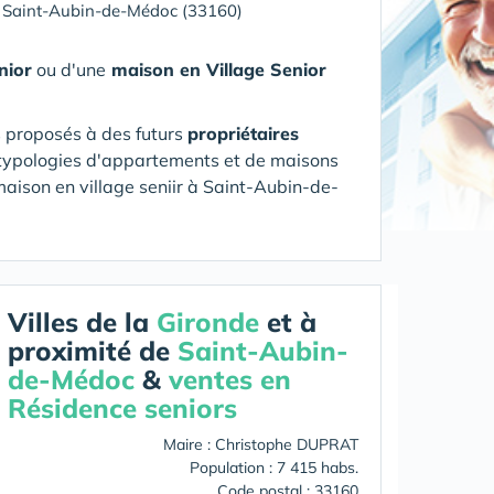
»
Saint-Aubin-de-Médoc (33160)
nior
ou d'une
maison en Village Senior
s proposés à des futurs
propriétaires
es typologies d'appartements et de maisons
aison en village seniir
à Saint-Aubin-de-
Villes de la
Gironde
et à
proximité de
Saint-Aubin-
de-Médoc
&
ventes en
Résidence seniors
Maire : Christophe DUPRAT
Population : 7 415 habs.
Code postal : 33160