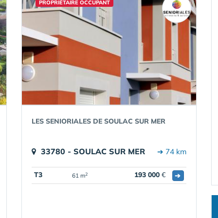
PROPRIÉTAIRE OCCUPANT
LES SENIORIALES DE SOULAC SUR MER
33780 - SOULAC SUR MER
➔ 74 km
T3
193 000
€
➔
2
61 m