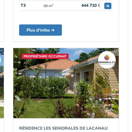
T3
444 710
€
➔
2
98 m
Plus d'infos ➔
PROPRIÉTAIRE OCCUPANT
RÉSIDENCE LES SENIORALES DE LACANAU