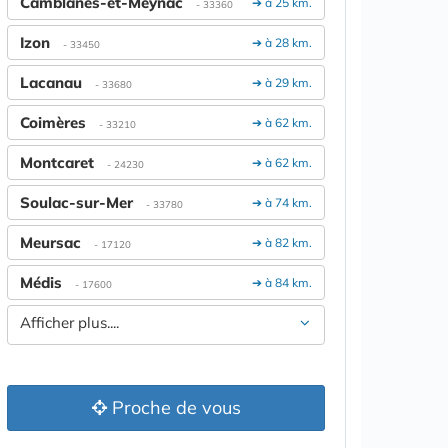
Camblanes-et-Meynac
➔ à 25 km.
- 33360
Izon
➔ à 28 km.
- 33450
Lacanau
➔ à 29 km.
- 33680
Coimères
➔ à 62 km.
- 33210
Montcaret
➔ à 62 km.
- 24230
Soulac-sur-Mer
➔ à 74 km.
- 33780
Meursac
➔ à 82 km.
- 17120
Médis
➔ à 84 km.
- 17600
Afficher plus....
Proche de vous