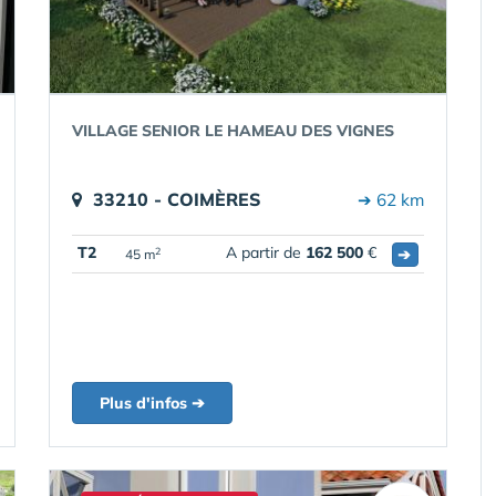
VILLAGE SENIOR LE HAMEAU DES VIGNES
33210 - COIMÈRES
➔ 62 km
T2
A partir de
162 500
€
➔
2
45 m
Plus d'infos ➔