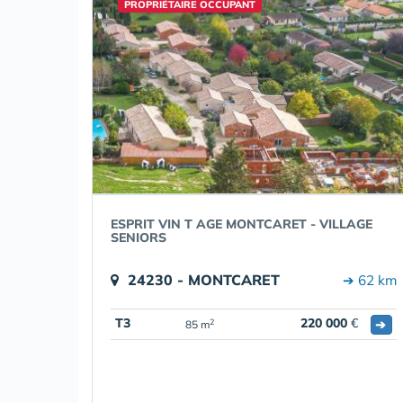
PROPRIÉTAIRE OCCUPANT
ESPRIT VIN T AGE MONTCARET - VILLAGE
SENIORS
24230 - MONTCARET
➔ 62 km
T3
220 000
€
➔
2
85 m