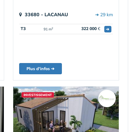
33680 - LACANAU
➔ 29 km
T3
322 000
€
➔
2
91 m
Plus d'infos ➔
INVESTISSEMENT