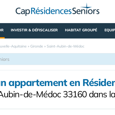
OR
INVESTIR & DÉFISCALISER
HABITAT GROUPÉ
EQUI
uvelle-Aquitaine
»
Gironde
»
Saint-Aubin-de-Médoc
un appartement en Résiden
-Aubin-de-Médoc 33160 dans la