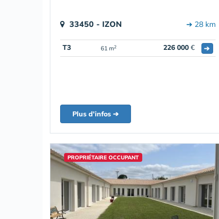
33450 - IZON
➔ 28 km
T3
226 000
€
➔
2
61 m
Plus d'infos ➔
PROPRIÉTAIRE OCCUPANT