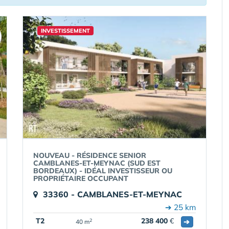
INVESTISSEMENT
NOUVEAU - RÉSIDENCE SENIOR
CAMBLANES-ET-MEYNAC (SUD EST
BORDEAUX) - IDÉAL INVESTISSEUR OU
PROPRIÉTAIRE OCCUPANT
33360 - CAMBLANES-ET-MEYNAC
➔ 25 km
T2
238 400
€
➔
2
40 m