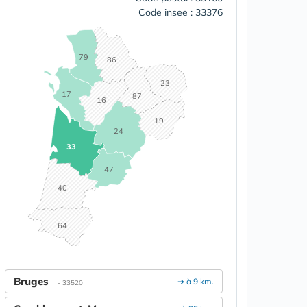
Code insee : 33376
79
86
23
17
87
16
19
24
33
47
40
64
Bruges
➔ à 9 km.
- 33520