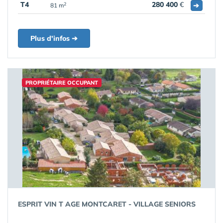
T4
280 400
€
➔
2
81 m
Plus d'infos ➔
PROPRIÉTAIRE OCCUPANT
ESPRIT VIN T AGE MONTCARET - VILLAGE SENIORS