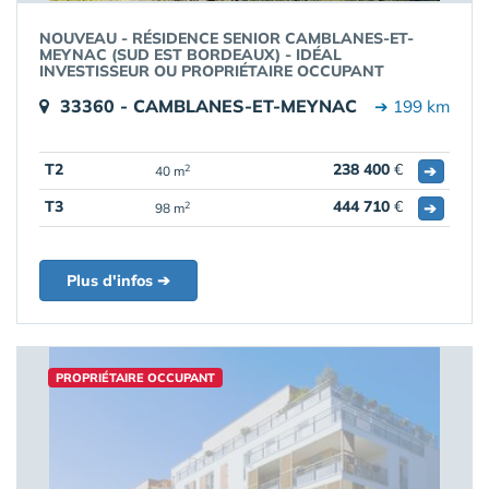
NOUVEAU - RÉSIDENCE SENIOR CAMBLANES-ET-
MEYNAC (SUD EST BORDEAUX) - IDÉAL
INVESTISSEUR OU PROPRIÉTAIRE OCCUPANT
33360 - CAMBLANES-ET-MEYNAC
➔ 199 km
T2
238 400
€
➔
2
40 m
T3
444 710
€
➔
2
98 m
Plus d'infos ➔
PROPRIÉTAIRE OCCUPANT