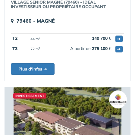
VILLAGE SENIOR MAGNÉ (79460) - IDÉAL
INVESTISSEUR OU PROPRIÉTAIRE OCCUPANT
79460 - MAGNÉ
T2
140 700
€
➔
2
44 m
T3
A partir de
275 100
€
➔
2
72 m
Plus d'infos ➔
INVESTISSEMENT