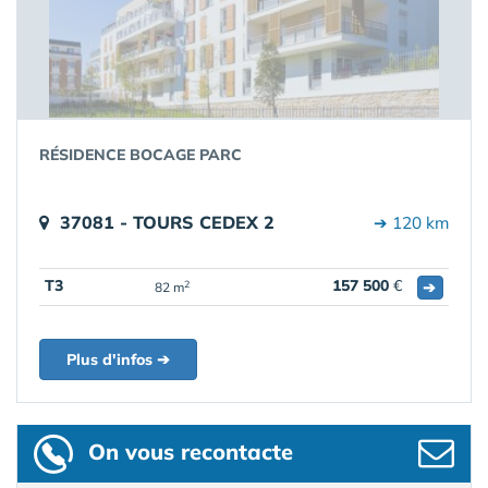
RÉSIDENCE BOCAGE PARC
37081 - TOURS CEDEX 2
➔ 120 km
T3
157 500
€
➔
2
82 m
Plus d'infos ➔
On vous recontacte