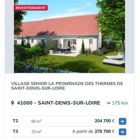
INVESTISSEMENT
VILLAGE SENIOR LA PROMENADE DES THERMES DE
SAINT-DENIS-SUR-LOIRE
41000 - SAINT-DENIS-SUR-LOIRE
➔ 175 km
T2
204 700
€
➔
2
50 m
T3
A partir de
276 700
€
➔
2
72 m