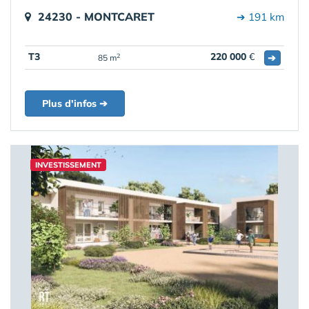
24230 - MONTCARET
➔ 191 km
T3
220 000
€
➔
2
85 m
Plus d'infos ➔
INVESTISSEMENT