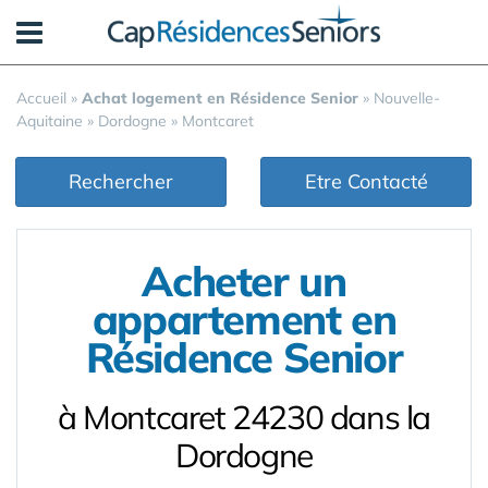
Panneau de gestion des cookies
Accueil
»
Achat logement en Résidence Senior
»
Nouvelle-
Aquitaine
»
Dordogne
»
Montcaret
Rechercher
Etre Contacté
Acheter un
appartement en
Résidence Senior
à Montcaret 24230 dans la
Dordogne