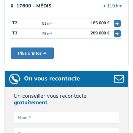
17600 - MÉDIS
➔ 119 km
T2
185 000
€
➔
2
51 m
T3
289 000
€
➔
2
78 m
Plus d'infos ➔
On vous recontacte
Un conseiller vous recontacte
gratuitement
.
Nom *