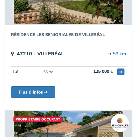
RÉSIDENCE LES SENIORIALES DE VILLERÉAL
47210 - VILLERÉAL
➔ 59 km
T3
125 000
€
➔
2
65 m
Plus d'infos ➔
PROPRIÉTAIRE OCCUPANT