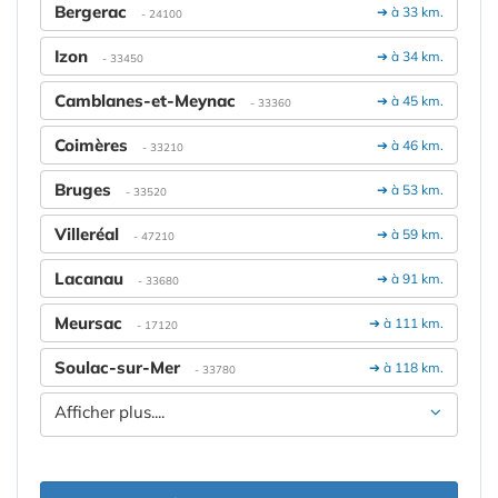
Bergerac
➔ à 33 km.
- 24100
Izon
➔ à 34 km.
- 33450
Camblanes-et-Meynac
➔ à 45 km.
- 33360
Coimères
➔ à 46 km.
- 33210
Bruges
➔ à 53 km.
- 33520
Villeréal
➔ à 59 km.
- 47210
Lacanau
➔ à 91 km.
- 33680
Meursac
➔ à 111 km.
- 17120
Soulac-sur-Mer
➔ à 118 km.
- 33780
Afficher plus....