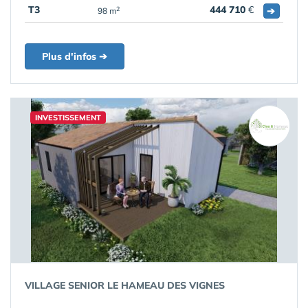
T3
444 710
€
➔
2
98 m
Plus d'infos ➔
INVESTISSEMENT
VILLAGE SENIOR LE HAMEAU DES VIGNES