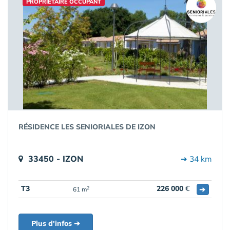
PROPRIÉTAIRE OCCUPANT
RÉSIDENCE LES SENIORIALES DE IZON
33450 - IZON
➔ 34 km
T3
226 000
€
➔
2
61 m
Plus d'infos ➔