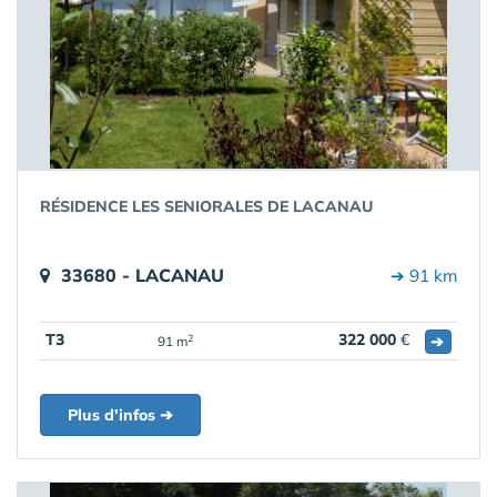
RÉSIDENCE LES SENIORALES DE LACANAU
33680 - LACANAU
➔ 91 km
T3
322 000
€
➔
2
91 m
Plus d'infos ➔