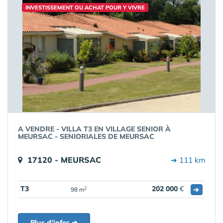
INVESTISSEMENT OU ACHAT POUR Y VIVRE
A VENDRE - VILLA T3 EN VILLAGE SENIOR À
MEURSAC - SENIORIALES DE MEURSAC
17120 - MEURSAC
➔ 111 km
T3
202 000
€
➔
2
98 m
Plus d'infos ➔