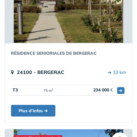
RÉSIDENCE SENIORIALES DE BERGERAC
24100 - BERGERAC
➔ 33 km
T3
234 000
€
➔
2
75 m
Plus d'infos ➔