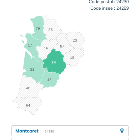
Code postal : 24230
Code insee : 24289
79
86
23
17
87
16
19
24
33
47
40
64
Montcaret
- 24230