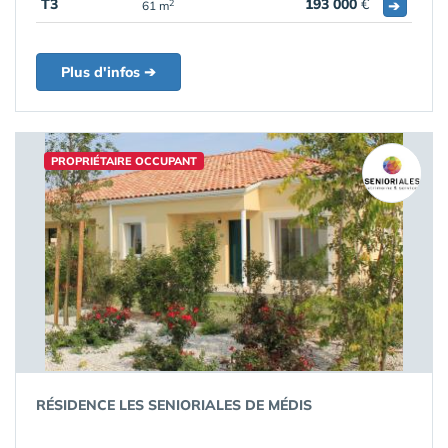
T3
193 000
€
➔
2
61 m
Plus d'infos ➔
PROPRIÉTAIRE OCCUPANT
RÉSIDENCE LES SENIORIALES DE MÉDIS