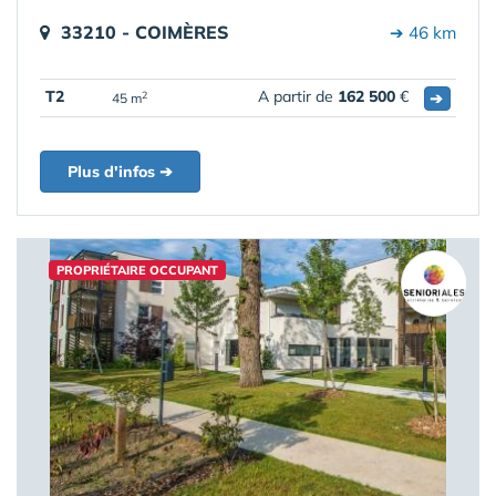
33210 - COIMÈRES
➔ 46 km
T2
A partir de
162 500
€
➔
2
45 m
Plus d'infos ➔
PROPRIÉTAIRE OCCUPANT