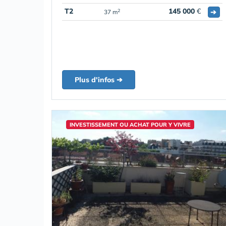
T2
145 000
€
➔
2
37 m
Plus d'infos ➔
INVESTISSEMENT OU ACHAT POUR Y VIVRE