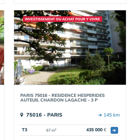
INVESTISSEMENT OU ACHAT POUR Y VIVRE
PARIS 75016 - RESIDENCE HESPERIDES
AUTEUIL CHARDON LAGACHE - 3 P
75016 - PARIS
➔ 145 km
T3
435 000
€
➔
2
67 m