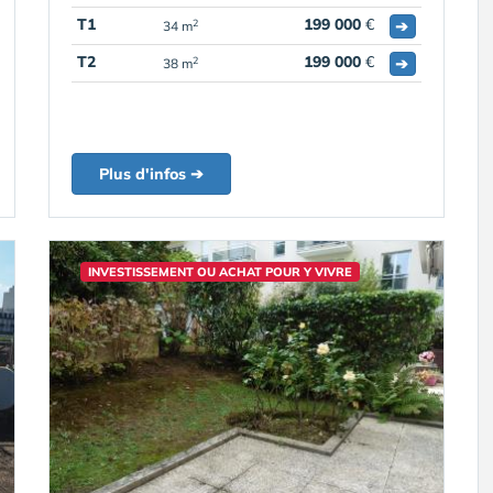
T1
199 000
€
➔
2
34 m
T2
199 000
€
➔
2
38 m
Plus d'infos ➔
INVESTISSEMENT OU ACHAT POUR Y VIVRE