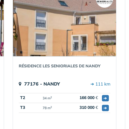
RÉSIDENCE LES SENIORIALES DE NANDY
77176 - NANDY
➔ 111 km
T2
166 000
€
➔
2
34 m
T3
310 000
€
➔
2
78 m