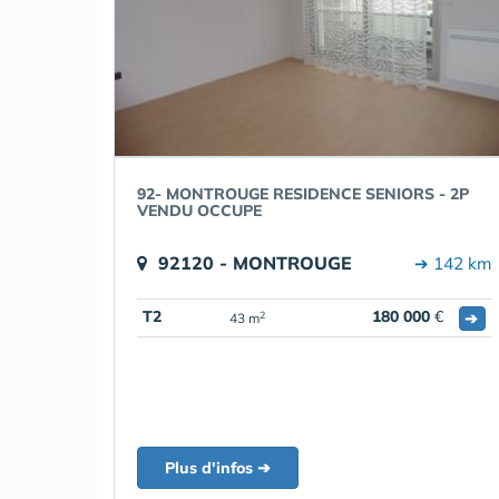
92- MONTROUGE RESIDENCE SENIORS - 2P
VENDU OCCUPE
92120 - MONTROUGE
➔ 142 km
T2
180 000
€
➔
2
43 m
Plus d'infos ➔