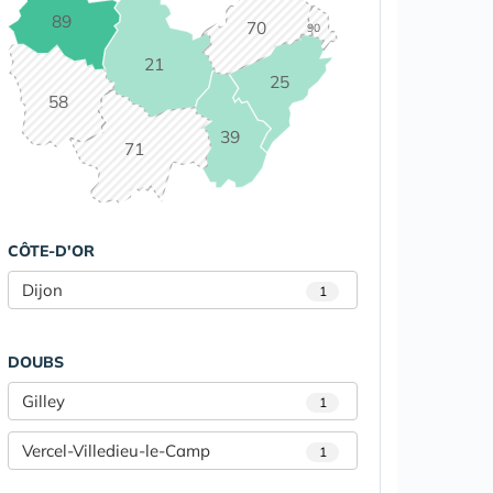
89
70
90
21
25
58
39
71
CÔTE-D'OR
Dijon
1
DOUBS
Gilley
1
Vercel-Villedieu-le-Camp
1