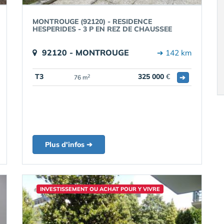
MONTROUGE (92120) - RESIDENCE
HESPERIDES - 3 P EN REZ DE CHAUSSEE
92120 - MONTROUGE
➔ 142 km
T3
325 000
€
➔
2
76 m
Plus d'infos ➔
INVESTISSEMENT OU ACHAT POUR Y VIVRE