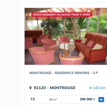
INVESTISSEMENT OU ACHAT POUR Y VIVRE
MONTROUGE - RESIDENCE SENIORS - 3 P
92120 - MONTROUGE
➔ 142 km
T3
296 000
€
➔
2
68 m