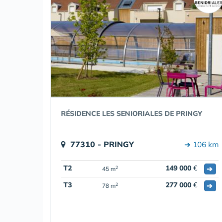
RÉSIDENCE LES SENIORIALES DE PRINGY
77310 - PRINGY
➔ 106 km
T2
149 000
€
➔
2
45 m
T3
277 000
€
➔
2
78 m