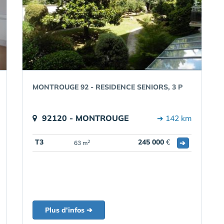
MONTROUGE 92 - RESIDENCE SENIORS, 3 P
92120 - MONTROUGE
➔ 142 km
T3
245 000
€
➔
2
63 m
Plus d'infos ➔