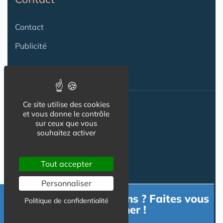
Contact
Publicité
Ce site utilise des cookies
Nos autres sites :
et vous donne le contrôle
sur ceux que vous
souhaitez activer
Capgeris.com
Tout accepter
Seniorissimmo.com
Personnaliser
Emploi-formation-sante.com
Besoin d'informations ? Faites vous
Politique de confidentialité
accompagner !
Aidant.info