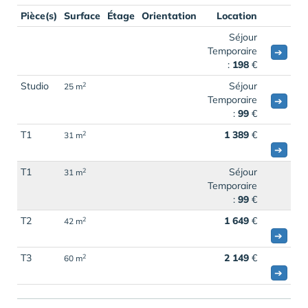
Pièce(s)
Surface
Étage
Orientation
Location
Séjour
Temporaire
➔
:
198
€
Studio
Séjour
2
25 m
Temporaire
➔
:
99
€
T1
1 389
€
2
31 m
➔
T1
Séjour
2
31 m
Temporaire
:
99
€
T2
1 649
€
2
42 m
➔
T3
2 149
€
2
60 m
➔