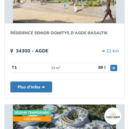
RÉSIDENCE SENIOR DOMITYS D'AGDE BASALTIK
34300 - AGDE
➔ 21 km
T1
99
€
➔
2
33 m
Plus d'infos ➔
SÉJOUR TEMPORAIRE
LOCATION