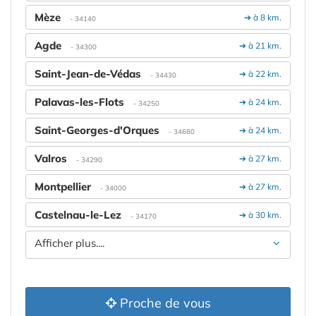
Mèze
➔ à 8 km.
- 34140
Agde
➔ à 21 km.
- 34300
Saint-Jean-de-Védas
➔ à 22 km.
- 34430
Palavas-les-Flots
➔ à 24 km.
- 34250
Saint-Georges-d'Orques
➔ à 24 km.
- 34680
Valros
➔ à 27 km.
- 34290
Montpellier
➔ à 27 km.
- 34000
Castelnau-le-Lez
➔ à 30 km.
- 34170
Afficher plus....
Proche de vous