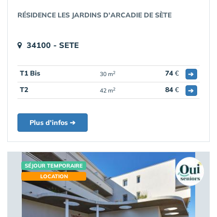
RÉSIDENCE LES JARDINS D'ARCADIE DE SÈTE
34100 - SETE
T1 Bis
74
€
➔
2
30 m
T2
84
€
➔
2
42 m
Plus d'infos ➔
SÉJOUR TEMPORAIRE
LOCATION