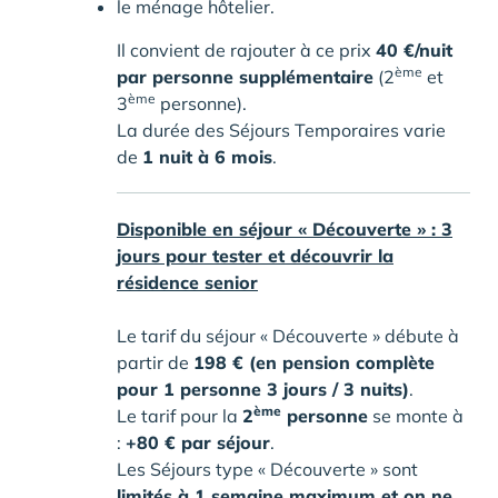
le ménage hôtelier.
Il convient de rajouter à ce prix
40 €/nuit
ème
par personne supplémentaire
(2
et
ème
3
personne).
La durée des Séjours Temporaires varie
de
1 nuit à 6 mois
.
Disponible en séjour « Découverte » : 3
jours pour tester et découvrir la
résidence senior
Le tarif du séjour « Découverte » débute à
partir de
198 € (en pension complète
pour 1 personne 3 jours / 3 nuits)
.
ème
Le tarif pour la
2
personne
se monte à
:
+80 € par séjour
.
Les Séjours type « Découverte » sont
limités à 1 semaine maximum et on ne