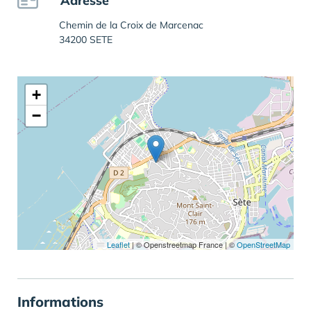
Adresse
Chemin de la Croix de Marcenac
34200 SETE
+
−
Leaflet
|
© Openstreetmap France | ©
OpenStreetMap
Informations