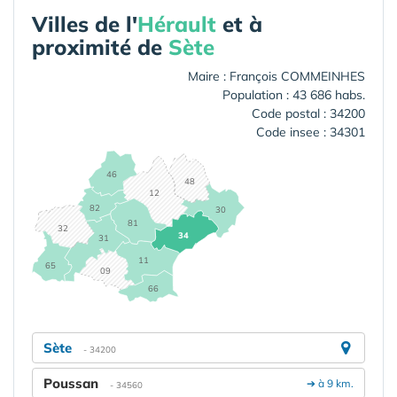
Villes de l'
Hérault
et à
proximité de
Sète
Maire : François COMMEINHES
Population : 43 686 habs.
Code postal : 34200
Code insee : 34301
46
48
12
82
30
81
32
34
31
11
65
09
66
Sète
- 34200
Poussan
➔ à 9 km.
- 34560