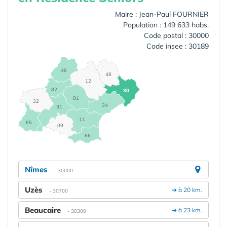
Maire : Jean-Paul FOURNIER
Population : 149 633 habs.
Code postal : 30000
Code insee : 30189
46
48
12
82
30
81
32
34
31
11
65
09
66
Nîmes
- 30000
Uzès
➔ à 20 km.
- 30700
Beaucaire
➔ à 23 km.
- 30300