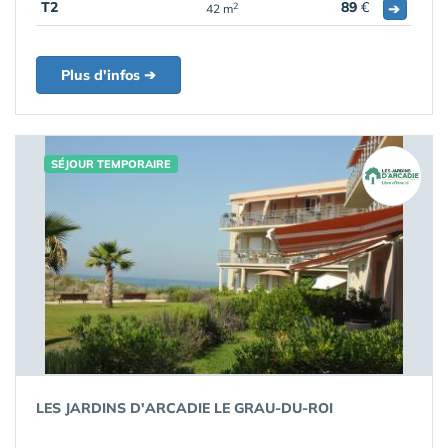
T2
89
€
➔
2
42 m
Plus d'infos ➔
SÉJOUR TEMPORAIRE
LES JARDINS D'ARCADIE LE GRAU-DU-ROI