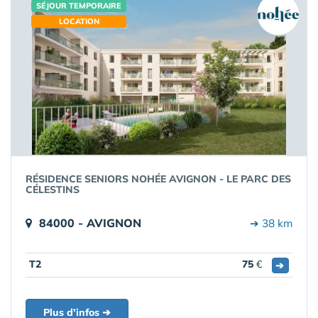
SÉJOUR TEMPORAIRE
LOCATION
RÉSIDENCE SENIORS NOHÉE AVIGNON - LE PARC DES
CÉLESTINS
84000 - AVIGNON
➔ 38 km
T2
75
€
➔
Plus d'infos ➔