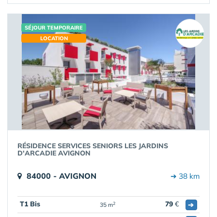
SÉJOUR TEMPORAIRE
LOCATION
RÉSIDENCE SERVICES SENIORS LES JARDINS
D'ARCADIE AVIGNON
84000 - AVIGNON
➔ 38 km
T1 Bis
79
€
➔
2
35 m