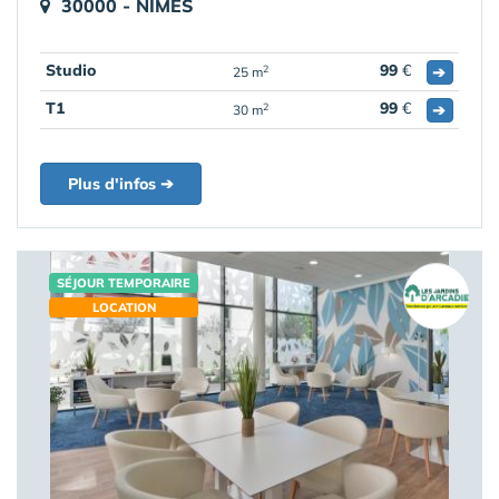
30000 - NÎMES
Studio
99
€
➔
2
25 m
T1
99
€
➔
2
30 m
Plus d'infos ➔
SÉJOUR TEMPORAIRE
LOCATION