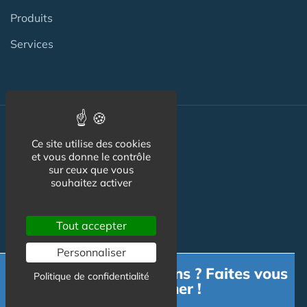
Produits
Services
Actualité
Ce site utilise des cookies
et vous donne le contrôle
ACTU
sur ceux que vous
souhaitez activer
VIDÉOS
AGENDA
Tout accepter
Flux RSS
Personnaliser
Besoin d'informations ? Faites vous
Newsletter
Politique de confidentialité
accompagner !