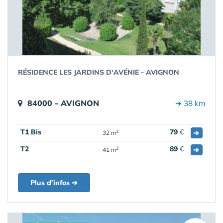
RÉSIDENCE LES JARDINS D'AVÉNIE - AVIGNON
84000 - AVIGNON
➔ 38 km
T1 Bis
79
€
➔
2
32 m
T2
89
€
➔
2
41 m
Plus d'infos ➔