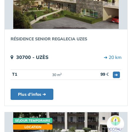
RÉSIDENCE SENIOR REGALECIA UZES
30700 - UZÈS
➔ 20 km
T1
99
€
➔
2
30 m
Plus d'infos ➔
SÉJOUR TEMPORAIRE
LOCATION