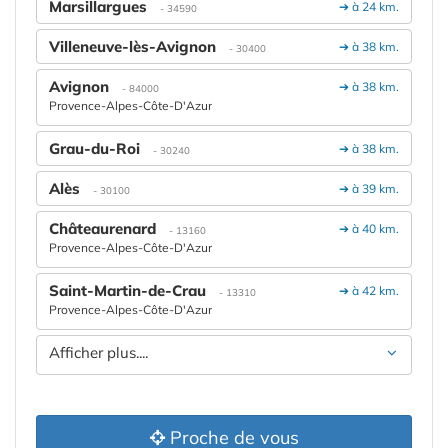
Marsillargues
➔ à 24 km.
- 34590
Villeneuve-lès-Avignon
➔ à 38 km.
- 30400
Avignon
➔ à 38 km.
- 84000
Provence-Alpes-Côte-D'Azur
Grau-du-Roi
➔ à 38 km.
- 30240
Alès
➔ à 39 km.
- 30100
Châteaurenard
➔ à 40 km.
- 13160
Provence-Alpes-Côte-D'Azur
Saint-Martin-de-Crau
➔ à 42 km.
- 13310
Provence-Alpes-Côte-D'Azur
Afficher plus....
Proche de vous