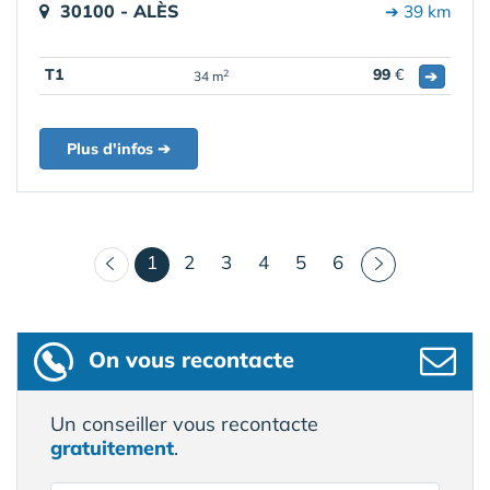
30100 - ALÈS
➔ 39 km
T1
99
€
➔
2
34 m
Plus d'infos ➔
(courant)
1
2
3
4
5
6
On vous recontacte
Un conseiller vous recontacte
gratuitement
.