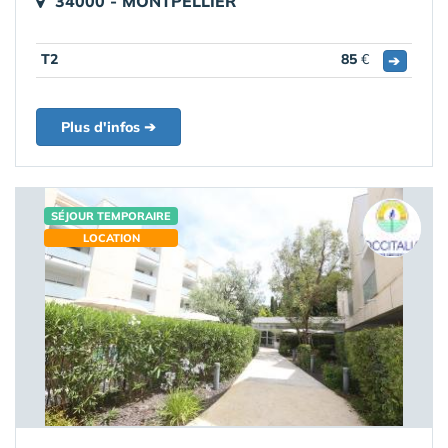
34000 - MONTPELLIER
T2
85
€
➔
Plus d'infos ➔
SÉJOUR TEMPORAIRE
LOCATION