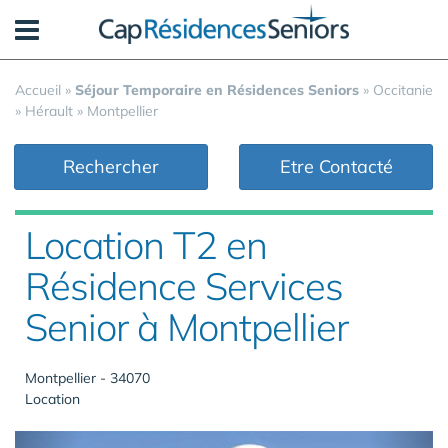
Panneau de gestion des cookies
Accueil
»
Séjour Temporaire en Résidences Seniors
»
Occitanie
»
Hérault
»
Montpellier
Rechercher
Etre Contacté
Location T2 en
Résidence Services
Senior à Montpellier
Montpellier - 34070
Location