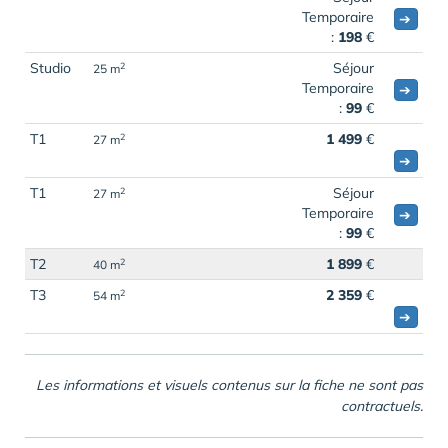
Temporaire
➔
:
198
€
Studio
Séjour
2
25 m
Temporaire
➔
:
99
€
T1
1 499
€
2
27 m
➔
T1
Séjour
2
27 m
Temporaire
➔
:
99
€
T2
1 899
€
2
40 m
T3
2 359
€
2
54 m
➔
Les informations et visuels contenus sur la fiche ne sont pas
contractuels.