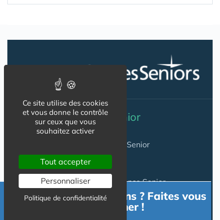
Ce site utilise des cookies
et vous donne le contrôle
Résidence Service Senior
sur ceux que vous
souhaitez activer
Annuaire Résidences Services Senior
Tout accepter
Annuaire Villages Senior
Personnaliser
Séjours Temporaires en Résidence Senior
Besoin d'informations ? Faites vous
Politique de confidentialité
Trouver une place en résidence service pour senior
accompagner !
Investir en Résidence Senior