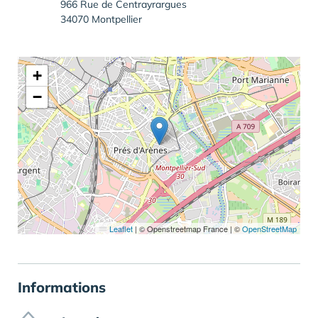
966 Rue de Centrayrargues
34070 Montpellier
+
−
Leaflet
|
© Openstreetmap France | ©
OpenStreetMap
Informations