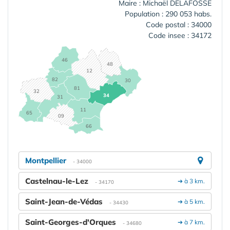
Maire : Michaël DELAFOSSE
Population : 290 053 habs.
Code postal : 34000
Code insee : 34172
46
48
12
82
30
81
32
34
31
11
65
09
66
Montpellier
- 34000
Castelnau-le-Lez
➔ à 3 km.
- 34170
Saint-Jean-de-Védas
➔ à 5 km.
- 34430
Saint-Georges-d'Orques
➔ à 7 km.
- 34680