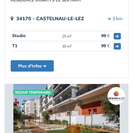
RÉSIDENCE DOMITYS LE SEXTANT
34170 - CASTELNAU-LE-LEZ
➔ 3 km
Studio
99
€
➔
2
25 m
T1
99
€
➔
2
35 m
Plus d'infos ➔
SÉJOUR TEMPORAIRE