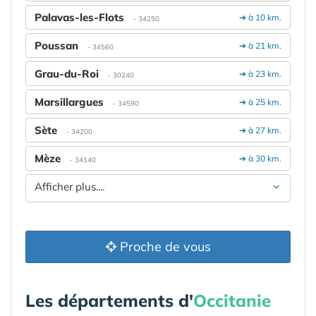
Palavas-les-Flots
➔ à 10 km.
- 34250
Poussan
➔ à 21 km.
- 34560
Grau-du-Roi
➔ à 23 km.
- 30240
Marsillargues
➔ à 25 km.
- 34590
Sète
➔ à 27 km.
- 34200
Mèze
➔ à 30 km.
- 34140
Afficher plus....
Proche de vous
Les départements d'
Occitanie