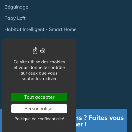
Béguinage
Papy Loft
Habitat Intelligent - Smart Home
Habitat coopératif
Habitat intergénérationnel
Ce site utilise des cookies
et vous donne le contrôle
Equipement Logement
sur ceux que vous
souhaitez activer
Adaptation Habitat
Tout accepter
Aides
Personnaliser
Produits
Besoin d'informations ? Faites vous
Politique de confidentialité
accompagner !
Services