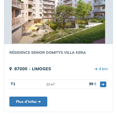
RÉSIDENCE SENIOR DOMITYS VILLA KERA
87000 - LIMOGES
➔ 4 km
T1
99
€
➔
2
23 m
Plus d'infos ➔