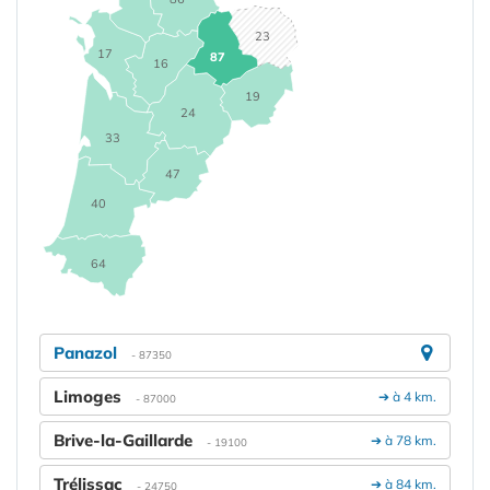
23
17
87
16
19
24
33
47
40
64
Panazol
- 87350
Limoges
➔ à 4 km.
- 87000
Brive-la-Gaillarde
➔ à 78 km.
- 19100
Trélissac
➔ à 84 km.
- 24750