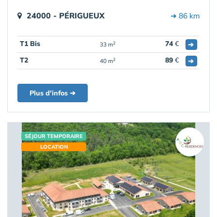
24000 - PÉRIGUEUX
➔ 86 km
T1 Bis
74
€
➔
2
33 m
T2
89
€
➔
2
40 m
Plus d'infos ➔
SÉJOUR TEMPORAIRE
LOCATION