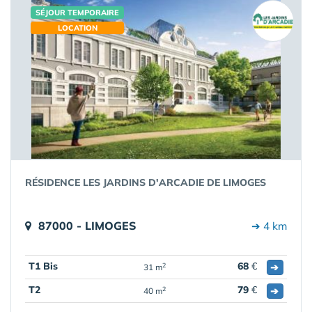
SÉJOUR TEMPORAIRE
LOCATION
RÉSIDENCE LES JARDINS D'ARCADIE DE LIMOGES
87000 - LIMOGES
➔ 4 km
T1 Bis
68
€
➔
2
31 m
T2
79
€
➔
2
40 m