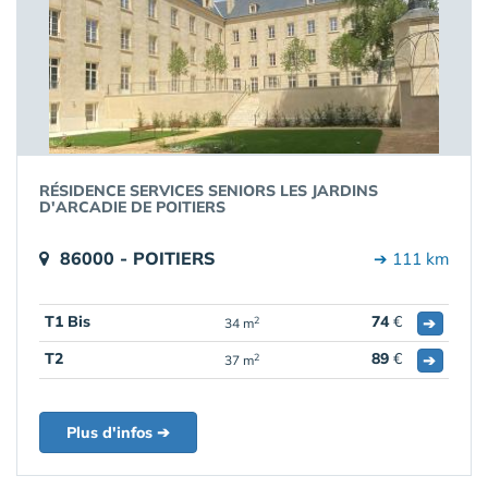
RÉSIDENCE SERVICES SENIORS LES JARDINS
D'ARCADIE DE POITIERS
86000 - POITIERS
➔ 111 km
T1 Bis
74
€
➔
2
34 m
T2
89
€
➔
2
37 m
Plus d'infos ➔