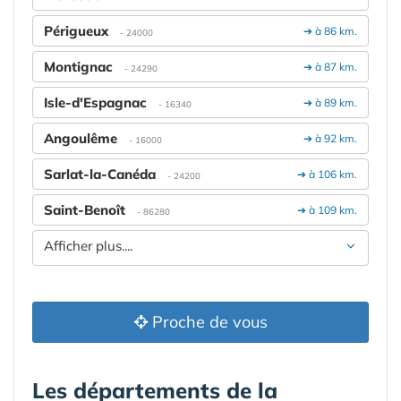
Périgueux
➔ à 86 km.
- 24000
Montignac
➔ à 87 km.
- 24290
Isle-d'Espagnac
➔ à 89 km.
- 16340
Angoulême
➔ à 92 km.
- 16000
Sarlat-la-Canéda
➔ à 106 km.
- 24200
Saint-Benoît
➔ à 109 km.
- 86280
Afficher plus....
Proche de vous
Les départements de la