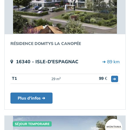
RÉSIDENCE DOMITYS LA CANOPÉE
16340 - ISLE-D'ESPAGNAC
➔ 89 km
T1
99
€
➔
2
29 m
Plus d'infos ➔
SÉJOUR TEMPORAIRE